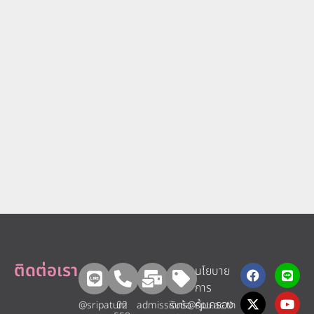
ติดต่อเรา
นโยบาย
การ
คุ้มครอง
@sripatum
02
admissions@spu.ac.th
รับข้อ