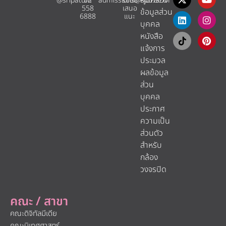
คุ้มครอง
@sripatum
02
admissions@spu.ac.th
รับข้อ
558
เสนอ
ข้อมูลส่วน
6888
แนะ​
บุคคล
หนังสือ
แจ้งการ
ประมวล
ผลข้อมูล
ส่วน
บุคคล
ประกาศ
ความเป็น
ส่วนตัว
สำหรับ
กล้อง
วงจรปิด
คณะ / สาขา
คณะดิจิทัลมีเดีย
คณะนิเทศศาสตร์