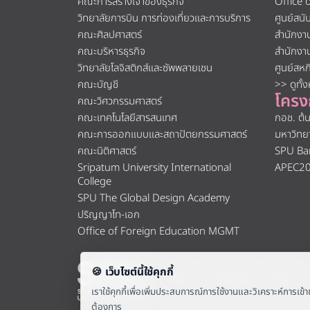
คณะการสร้างเจ้าของธุรกิจ
Office 
วิทยาลัยการบิน การท่องเที่ยวและการบริการ
ศูนย์สน
คณะศิลปศาสตร์
สำนักงา
คณะบริหารธุรกิจ
สำนักงา
วิทยาลัยโลจิสติกส์และซัพพลายเชน
ศูนย์สห
คณะบัญชี
>> ดูทั้
โครง
คณะวิศวกรรมศาสตร์
คณะเทคโนโลยีสารสนเทศ
กอช. ต้
คณะการออกแบบและสถาปัตยกรรมศาสตร์
มหาวิทย
คณะนิติศาสตร์
SPU Ba
Sripatum University International
APEC2
College
SPU The Global Design Academy
ปริญญาโท-เอก
Office of Foreign Education MGMT
About
|
Faculty
|
Story
|
มหาวิทยาลัยศรีปทุม 2410/2 ถ.พหลโยธ