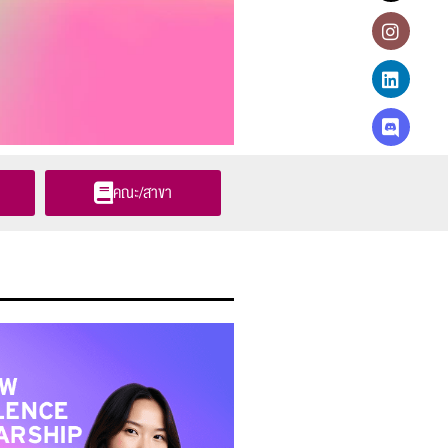
คณะ/สาขา