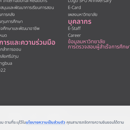
of International Relations
Logo SPU Anniversary
ับสนุนและพัฒนาการเรียนการสอน
E-Card
นการคลัง
เพลงมหาวิทยาลัย
บุคลากร
นทุนการศึกษา
กิจศึกษาและพัฒนาอาชีพ
E-Staff
งหมด
Career
การและความร่วมมือ
ข้อมูลมหาวิทยาลัย
การตรวจสอบผู้สำเร็จการศึกษ
นกล้าการออม
าลัยศรีปทุม
ngbua
022
 |
Media
|
Job
|
Contact
ิน เขตจตุจักร กรุงเทพฯ 10900 Tel: (662) 558-6888 Fax: (662) 561 1721