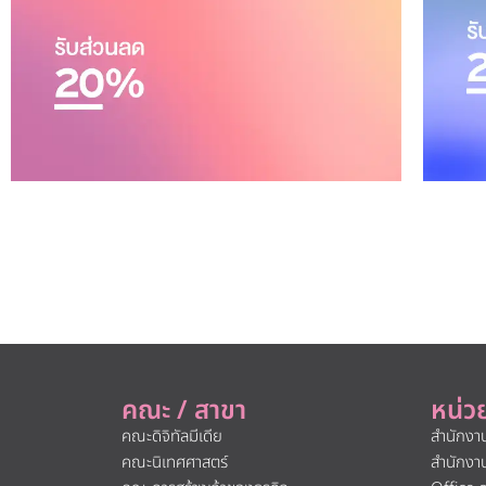
คณะ / สาขา
หน่ว
คณะดิจิทัลมีเดีย
สำนักงา
คณะนิเทศศาสตร์
สำนักงา