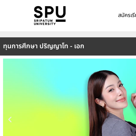
สมัครเร
ทุนการศึกษา ปริญญาโท - เอก