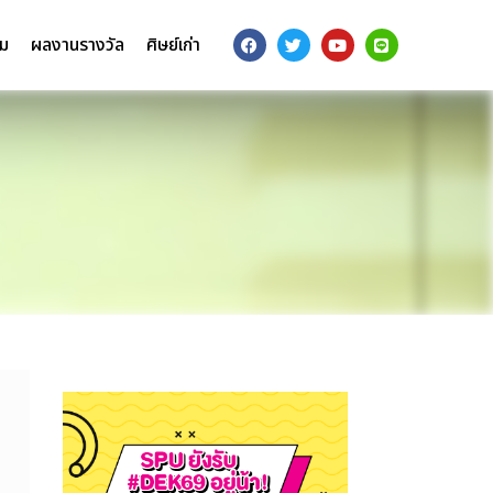
รม
ผลงานรางวัล
ศิษย์เก่า