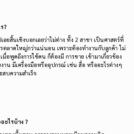
ลยสิ้นเชิงบอกเลยว่าไม่ต่าง ทั้ง 2 สาขา เป็นศาสตร์ที่
 การตลาดใหญ่กว่าแน่นอน เพราะต้องทำงานกับลูกค้า ไม่
น เมื่อพูดถึงการใช้คน ก็ต้องมี การขาย เข้ามาเกี่ยวข้อง
น มีเครื่องมือหรืออุปกรณ์ เช่น สื่อ หรืออะไรต่างๆ
ระสบความสำเร็จ
ออะไรบ้าง ?
รื่องของพื้นฐาน การวางระบบระเบียบความคิด
นพื้นฐานการตลาด มี 2 ส่วนหลักๆ คือ หลักการตลาด
ะ 4
เริ่มเข้าสู่วิชาเอก เจาะลึกที่ละรายวิชาเลย แน่นอน
ct), ราคา (Price), ช่องทาง(Place), ส่งเสริมการ
ามาช่วยเสริม คือเรียนแค่แลคเชอร์ไม่สนุกหรอก เราก็จะ