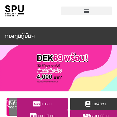
กองทุนกู้ยืมฯ
International
ปริญญา
ปริญญา
ปริญญา
ค่าเทอม
คณะ/สาขา
Programs
ตรี
โท
เอก
ทุนการศึกษา
กองทุนกู้ยืมฯ