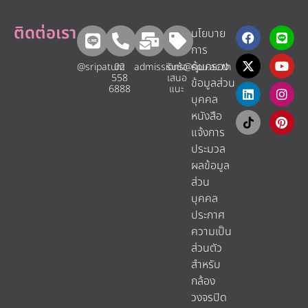
ติดต่อเรา
นโยบาย
การ
คุ้มครอง
@sripatum
02
admissions@spu.ac.th
รับข้อ
558
เสนอ
ข้อมูลส่วน
6888
แนะ​
บุคคล
หนังสือ
แจ้งการ
ประมวล
ผลข้อมูล
ส่วน
บุคคล
ประกาศ
ความเป็น
ส่วนตัว
สำหรับ
กล้อง
วงจรปิด