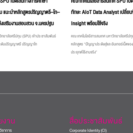
 SPU เปิดเส้นทางการศึกษา
คณะเทคโนโลยีสารสนเทศ SPU เปิด
บ แนะนำหลักสูตรปริญญาตรี–โท–
ทักษะ AIoT Data Analyst เปลี่ยนข
่งเสริมงานสอบสวน จ.นครปฐม
Insight พร้อมใช้จริง
ิทยาลัยศรีปทุม (SPU) เข้าประชาสัมพันธ์
คณะเทคโนโลยีสารสนเทศ มหาวิทยาลัยศรีปทุม
ระดับปริญญาตรี ปริญญาโท
หลักสูตร “ปัญญาประดิษฐ์และอินเทอร์เน็ตขอ
ประยุกต์ใช้งานจริง”
วยงาน
สื่อประชาสัมพันธ์
วิชาการ
Corporate Identity (CI)