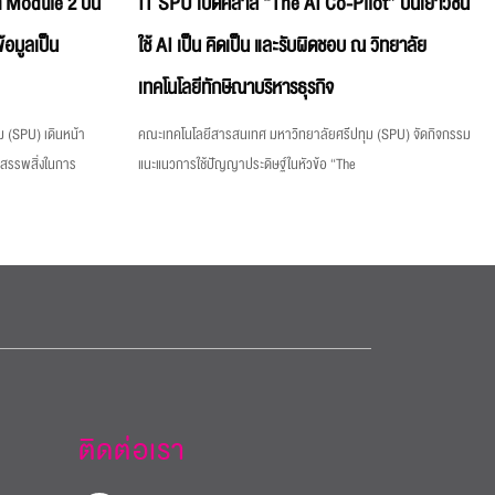
 Module 2 ปั้น
IT SPU เปิดคลาส “The AI Co-Pilot” ปั้นเยาวชน
้อมูลเป็น
ใช้ AI เป็น คิดเป็น และรับผิดชอบ ณ วิทยาลัย
เทคโนโลยีทักษิณาบริหารธุรกิจ
 (SPU) เดินหน้า
คณะเทคโนโลยีสารสนเทศ มหาวิทยาลัยศรีปทุม (SPU) จัดกิจกรรม
งสรรพสิ่งในการ
แนะแนวการใช้ปัญญาประดิษฐ์ในหัวข้อ “The
ติดต่อเรา