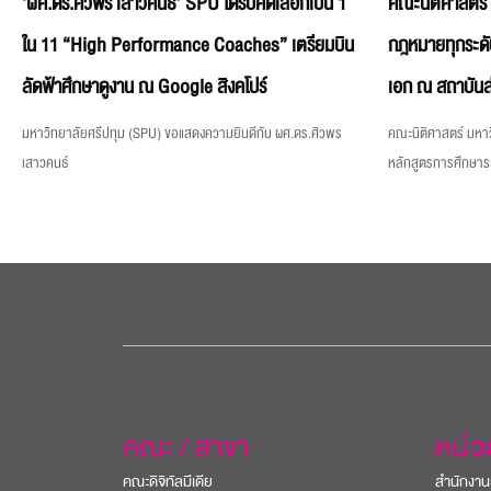
‘ผศ.ดร.ศิวพร เสาวคนธ์’ SPU ได้รับคัดเลือกเป็น 1
คณะนิติศาสตร์
ใน 11 “High Performance Coaches” เตรียมบิน
กฎหมายทุกระดั
ลัดฟ้าศึกษาดูงาน ณ Google สิงคโปร์
เอก ณ สถาบันส
มหาวิทยาลัยศรีปทุม (SPU) ขอแสดงความยินดีกับ ผศ.ดร.ศิวพร
คณะนิติศาสตร์ มหาว
เสาวคนธ์
หลักสูตรการศึกษา
คณะ / สาขา
หน่
คณะดิจิทัลมีเดีย
สำนักงาน