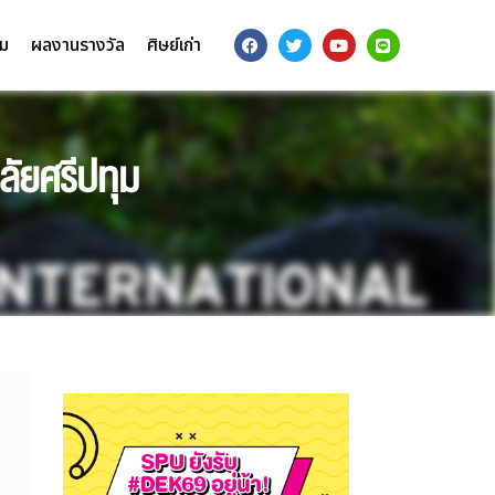
รม
ผลงานรางวัล
ศิษย์เก่า
ัยศรีปทุม