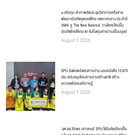
ม.ศรีปทุม เจ้าภาพจัดประชุมวิชาการเครือข่าย
พัฒนาบัณฑิตอุดมคติไทย เขตภาคกลาง ประจำปี
2569 ชู ‘The New Balance’ วางโจทย์ใหม่ปั้น
บัณฑิตไทยให้เก่ง AI–ไม่ทิ้งคุณค่าความเป็นมนุษย์
August 7, 2026
SPU ส่งต่อพลังแห่งการอ่าน มอบหนังสือ 13,673
เล่ม สนับสนุนโครงการอ่านสร้างชาติ สร้าง
อนาคตด้วยองค์ความรู้
August 7, 2026
‘ผศ.ดร.ศิวพร เสาวคนธ์’ SPU ได้รับคัดเลือกเป็น