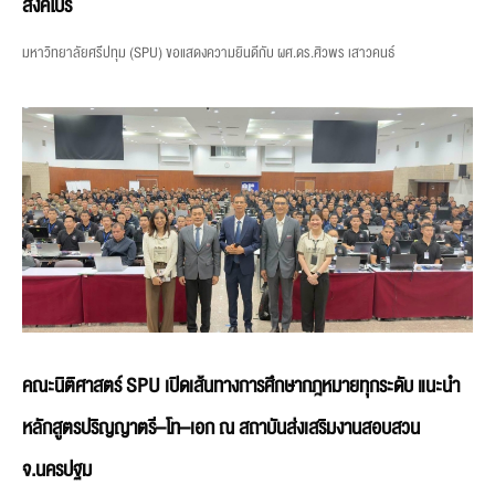
สิงคโปร์
มหาวิทยาลัยศรีปทุม (SPU) ขอแสดงความยินดีกับ ผศ.ดร.ศิวพร เสาวคนธ์
คณะนิติศาสตร์ SPU เปิดเส้นทางการศึกษากฎหมายทุกระดับ แนะนำ
หลักสูตรปริญญาตรี–โท–เอก ณ สถาบันส่งเสริมงานสอบสวน
จ.นครปฐม