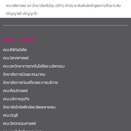
คณะนิติศาสตร์ มหาวิทยาลัยศรีปทุม (SPU) เข้าประชาสัมพันธ์หลักสูตรการศึกษาระดับ
ปริญญาตรี ปริญญาโท
คณะ / สาขา
คณะดิจิทัลมีเดีย
คณะนิเทศศาสตร์
คณะสหวิทยาการเทคโนโลยีและนวัตกรรม
วิทยาลัยการบินและคมนาคม
วิทยาลัยการท่องเที่ยวและการบริการ
คณะศิลปศาสตร์
คณะบริหารธุรกิจ
วิทยาลัยโลจิสติกส์และซัพพลายเชน
คณะบัญชี
คณะวิศวกรรมศาสตร์