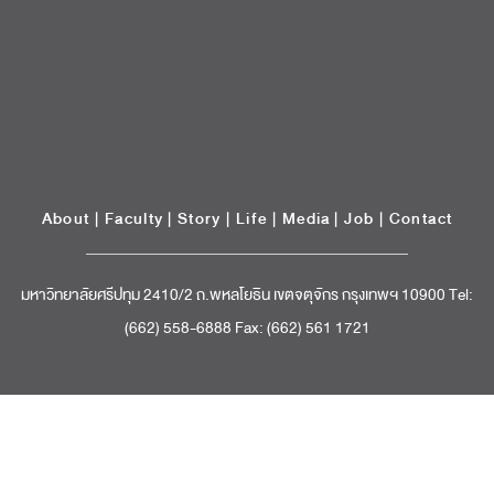
มหาวิทยาลัยศรีปทุม 2410/2 ถ.พหลโยธิน เขตจตุจักร กรุงเทพฯ 10900 Tel:
(662) 558-6888 Fax: (662) 561 1721