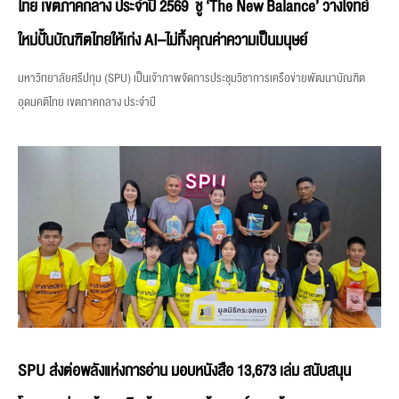
ไทย เขตภาคกลาง ประจำปี 2569 ชู ‘The New Balance’ วางโจทย์
ใหม่ปั้นบัณฑิตไทยให้เก่ง AI–ไม่ทิ้งคุณค่าความเป็นมนุษย์
มหาวิทยาลัยศรีปทุม (SPU) เป็นเจ้าภาพจัดการประชุมวิชาการเครือข่ายพัฒนาบัณฑิต
อุดมคติไทย เขตภาคกลาง ประจำปี
SPU ส่งต่อพลังแห่งการอ่าน มอบหนังสือ 13,673 เล่ม สนับสนุน