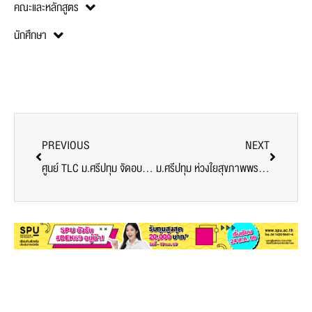
คณะและหลักสูตร
นักศึกษา
PREVIOUS
NEXT
ศูนย์ TLC ม.ศรีปทุม จัดอบรมเชิงปฎิบัติการฯ มุ่งพัฒนาศักยภาพคณาจารย์ สู่ตำแหน่งทางวิชาการ
ม.ศรีปทุม ห่วงใยสุขภาพพระภิกษุสงฆ์ ถวายหน้ากากป้องกันไวรัส COVID-19