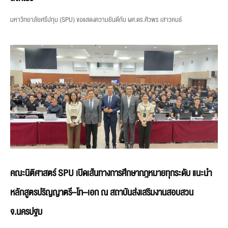
มหาวิทยาลัยศรีปทุม (SPU) ขอแสดงความยินดีกับ ผศ.ดร.ศิวพร เสาวคนธ์
คณะนิติศาสตร์ SPU เปิดเส้นทางการศึกษากฎหมายทุกระดับ แนะนำ
หลักสูตรปริญญาตรี–โท–เอก ณ สถาบันส่งเสริมงานสอบสวน
จ.นครปฐม