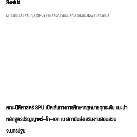
คณะนิติศาสตร์ SPU เปิดเส้นทางการศึกษากฎหมายทุกระดับ แนะนำ
หลักสูตรปริญญาตรี–โท–เอก ณ สถาบันส่งเสริมงานสอบสวน
จ.นครปฐม
คณะนิติศาสตร์ มหาวิทยาลัยศรีปทุม (SPU) เข้าประชาสัมพันธ์หลักสูตรการศึกษาระดับ
ปริญญาตรี ปริญญาโท
คณะ / สาขา
คณะดิจิทัลมีเดีย
คณะนิเทศศาสตร์
คณะสหวิทยาการเทคโนโลยีและนวัตกรรม
วิทยาลัยการบินและคมนาคม
วิทยาลัยการท่องเที่ยวและการบริการ