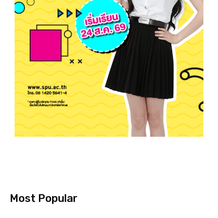
Most Popular
ม.ศรีปทุม เจ้าภาพจัดประชุมวิชาการเครือข่าย
พัฒนาบัณฑิตอุดมคติไทย เขตภาคกลาง ประจำปี
2569 ชู ‘The New Balance’ วางโจทย์ใหม่ปั้น
บัณฑิตไทยให้เก่ง AI–ไม่ทิ้งคุณค่าความเป็นมนุษย์
August 7, 2026
SPU ส่งต่อพลังแห่งการอ่าน มอบหนังสือ 13,673
เล่ม สนับสนุนโครงการอ่านสร้างชาติ สร้าง
อนาคตด้วยองค์ความรู้
August 7, 2026