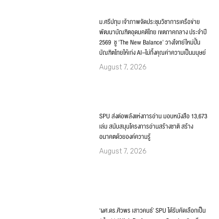
‘ผศ.ดร.ศิวพร เสาวคนธ์’ SPU ได้รับคัดเลือกเป็น
1 ใน 11 “High Performance Coaches” เตรียม
บินลัดฟ้าศึกษาดูงาน ณ Google สิงคโปร์
August 6, 2026
คณะนิติศาสตร์ SPU เปิดเส้นทางการศึกษา
กฎหมายทุกระดับ แนะนำหลักสูตรปริญญาตรี–
โท–เอก ณ สถาบันส่งเสริมงานสอบสวน
จ.นครปฐม
August 6, 2026