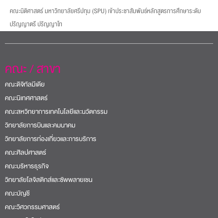
คณะศิลปศาสตร์
คณะบริหารธุรกิจ
วิทยาลัยโลจิสติกส์และซัพพลายเชน
คณะบัญชี
คณะวิศวกรรมศาสตร์
คณะเทคโนโลยีสารสนเทศ
คณะสถาปัตยกรรมศาสตร์
คณะนิติศาสตร์
Sripatum International College
British College
ปริญญาโท-เอก
หน่วยงาน
สำนักงานวิชาการ
สำนักงานทะเบียน
Office of International Relations