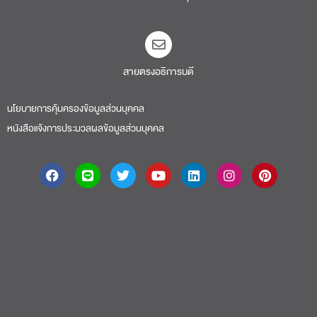
About
|
Faculty
|
Story
| Life |
Media
|
Job
|
Contact
มหาวิทยาลัยศรีปทุม 2410/2 ถ.พหลโยธิน เขตจตุจักร กรุงเทพฯ 10900 Tel:
(662) 558-6888 Fax: (662) 561 1721