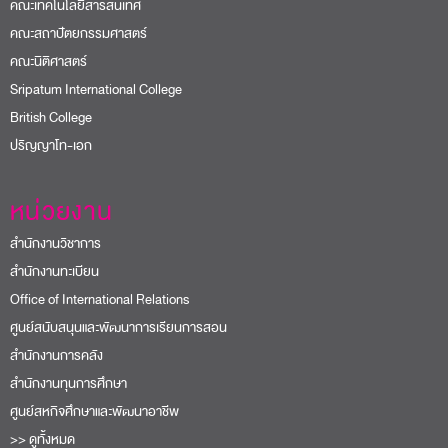
ศูนย์สนับสนุนและพัฒนาการเรียนการสอน
สำนักงานการคลัง
สำนักงานทุนการศึกษา
ศูนย์สหกิจศึกษาและพัฒนาอาชีพ
>> ดูทั้งหมด
โครงการและความร่วมมือ
อช. ต้นกล้าการออม มหาวิทยาลัยศรีปทุม
USR SPU
PU Bangbua
สื่อประชาสัมพันธ์
Corporate Identity (CI)
Logo
Brochure Dek65
e-Card