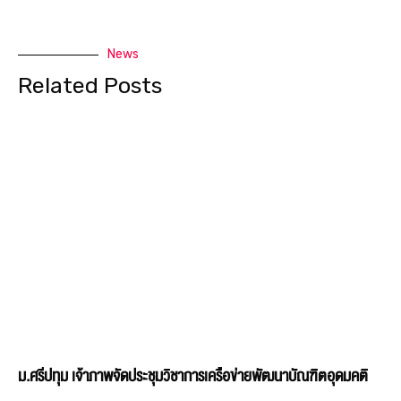
ม.ศรีปทุม เจ้าภาพจัดประชุมวิชาการเครือข่ายพัฒนาบัณฑิตอุดมคติ
ไทย เขตภาคกลาง ประจำปี 2569 ชู ‘The New Balance’ วางโจทย์
ใหม่ปั้นบัณฑิตไทยให้เก่ง AI–ไม่ทิ้งคุณค่าความเป็นมนุษย์
มหาวิทยาลัยศรีปทุม (SPU) เป็นเจ้าภาพจัดการประชุมวิชาการเครือข่ายพัฒนาบัณฑิต
อุดมคติไทย เขตภาคกลาง ประจำปี