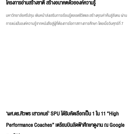
‘ผศ.ดร.ศิวพร เสาวคนธ์’ SPU ได้รับคัดเลือกเป็น 1 ใน 11 “High
Performance Coaches” เตรียมบินลัดฟ้าศึกษาดูงาน ณ Google
สิงคโปร์
มหาวิทยาลัยศรีปทุม (SPU) ขอแสดงความยินดีกับ ผศ.ดร.ศิวพร เสาวคนธ์