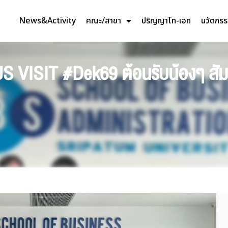
News&Activity
คณะ/สาขา
ปริญญาโท-เอก
นวัตกร
VISIT #Dek69 ต้อนรับน้องๆ สัมผ