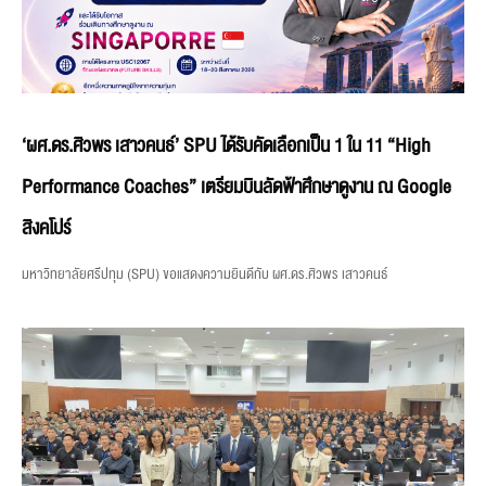
‘ผศ.ดร.ศิวพร เสาวคนธ์’ SPU ได้รับคัดเลือกเป็น 1 ใน 11 “High
Performance Coaches” เตรียมบินลัดฟ้าศึกษาดูงาน ณ Google
สิงคโปร์
มหาวิทยาลัยศรีปทุม (SPU) ขอแสดงความยินดีกับ ผศ.ดร.ศิวพร เสาวคนธ์