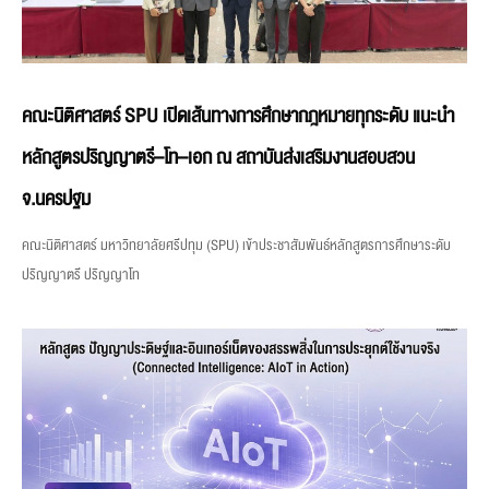
คณะนิติศาสตร์ SPU เปิดเส้นทางการศึกษากฎหมายทุกระดับ แนะนำ
หลักสูตรปริญญาตรี–โท–เอก ณ สถาบันส่งเสริมงานสอบสวน
จ.นครปฐม
คณะนิติศาสตร์ มหาวิทยาลัยศรีปทุม (SPU) เข้าประชาสัมพันธ์หลักสูตรการศึกษาระดับ
ปริญญาตรี ปริญญาโท