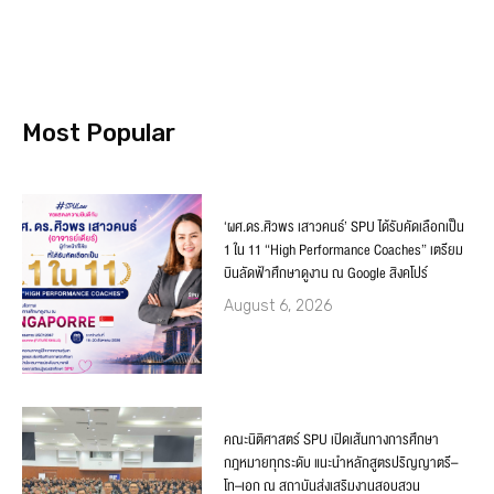
Most Popular
‘ผศ.ดร.ศิวพร เสาวคนธ์’ SPU ได้รับคัดเลือกเป็น
1 ใน 11 “High Performance Coaches” เตรียม
บินลัดฟ้าศึกษาดูงาน ณ Google สิงคโปร์
August 6, 2026
คณะนิติศาสตร์ SPU เปิดเส้นทางการศึกษา
กฎหมายทุกระดับ แนะนำหลักสูตรปริญญาตรี–
โท–เอก ณ สถาบันส่งเสริมงานสอบสวน