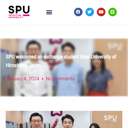
SPU welcomed an exchange student Eikei University of
Hiroshima, Japan.
January 4, 2024
No Comments