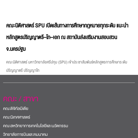
คณะนิติศาสตร์ SPU เปิดเส้นทางการศึกษากฎหมายทุกระดับ แนะนำ
หลักสูตรปริญญาตรี–โท–เอก ณ สถาบันส่งเสริมงานสอบสวน
จ.นครปฐม
คณะนิติศาสตร์ มหาวิทยาลัยศรีปทุม (SPU) เข้าประชาสัมพันธ์หลักสูตรการศึกษาระดับ
ปริญญาตรี ปริญญาโท
คณะ / สาขา
คณะดิจิทัลมีเดีย
คณะนิเทศศาสตร์
คณะสหวิทยาการเทคโนโลยีและนวัตกรรม
วิทยาลัยการบินและคมนาคม