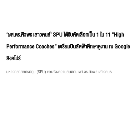
‘ผศ.ดร.ศิวพร เสาวคนธ์’ SPU ได้รับคัดเลือกเป็น 1 ใน 11 “High
Performance Coaches” เตรียมบินลัดฟ้าศึกษาดูงาน ณ Google
สิงคโปร์
มหาวิทยาลัยศรีปทุม (SPU) ขอแสดงความยินดีกับ ผศ.ดร.ศิวพร เสาวคนธ์