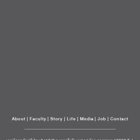
About
|
Faculty
|
Story
| Life |
Media
|
Job
|
Contact
มหาวิทยาลัยศรีปทุม 2410/2 ถ.พหลโยธิน เขตจตุจักร กรุงเทพฯ 10900 Tel:
(662) 558-6888 Fax: (662) 561 1721