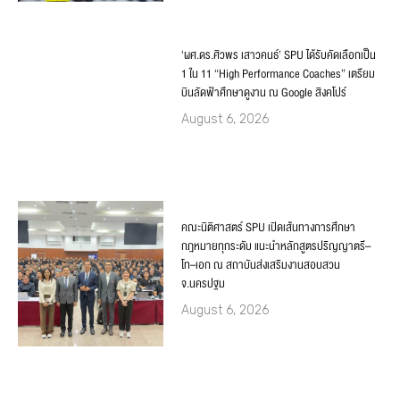
‘ผศ.ดร.ศิวพร เสาวคนธ์’ SPU ได้รับคัดเลือกเป็น
1 ใน 11 “High Performance Coaches” เตรียม
บินลัดฟ้าศึกษาดูงาน ณ Google สิงคโปร์
August 6, 2026
คณะนิติศาสตร์ SPU เปิดเส้นทางการศึกษา
กฎหมายทุกระดับ แนะนำหลักสูตรปริญญาตรี–
โท–เอก ณ สถาบันส่งเสริมงานสอบสวน
จ.นครปฐม
August 6, 2026