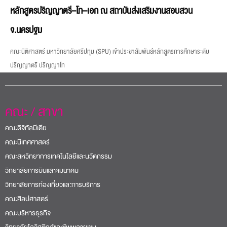
หลักสูตรปริญญาตรี–โท–เอก ณ สถาบันส่งเสริมงานสอบสวน
จ.นครปฐม
คณะนิติศาสตร์ มหาวิทยาลัยศรีปทุม (SPU) เข้าประชาสัมพันธ์หลักสูตรการศึกษาระดับ
ปริญญาตรี ปริญญาโท
คณะ / สาขา
คณะดิจิทัลมีเดีย
คณะนิเทศศาสตร์
คณะสหวิทยาการเทคโนโลยีและนวัตกรรม
วิทยาลัยการบินและคมนาคม
วิทยาลัยการท่องเที่ยวและการบริการ
คณะศิลปศาสตร์
คณะบริหารธุรกิจ