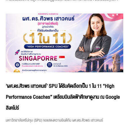
‘ผศ.ดร.ศิวพร เสาวคนธ์’ SPU ได้รับคัดเลือกเป็น 1 ใน 11 “High
Performance Coaches” เตรียมบินลัดฟ้าศึกษาดูงาน ณ Google
สิงคโปร์
มหาวิทยาลัยศรีปทุม (SPU) ขอแสดงความยินดีกับ ผศ.ดร.ศิวพร เสาวคนธ์