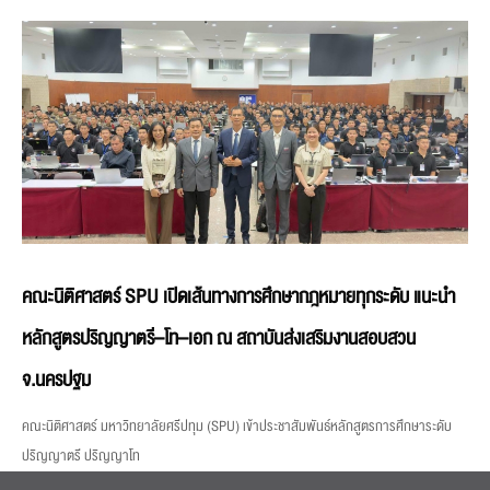
คณะนิติศาสตร์ SPU เปิดเส้นทางการศึกษากฎหมายทุกระดับ แนะนำ
หลักสูตรปริญญาตรี–โท–เอก ณ สถาบันส่งเสริมงานสอบสวน
จ.นครปฐม
คณะนิติศาสตร์ มหาวิทยาลัยศรีปทุม (SPU) เข้าประชาสัมพันธ์หลักสูตรการศึกษาระดับ
ปริญญาตรี ปริญญาโท