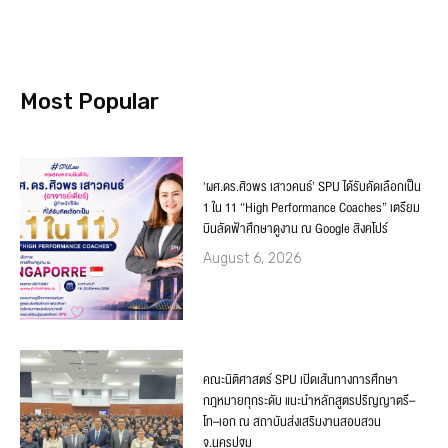
Most Popular
‘ผศ.ดร.ศิวพร เสาวคนธ์’ SPU ได้รับคัดเลือกเป็น
1 ใน 11 “High Performance Coaches” เตรียม
บินลัดฟ้าศึกษาดูงาน ณ Google สิงคโปร์
August 6, 2026
คณะนิติศาสตร์ SPU เปิดเส้นทางการศึกษา
กฎหมายทุกระดับ แนะนำหลักสูตรปริญญาตรี–
โท–เอก ณ สถาบันส่งเสริมงานสอบสวน
จ.นครปฐม