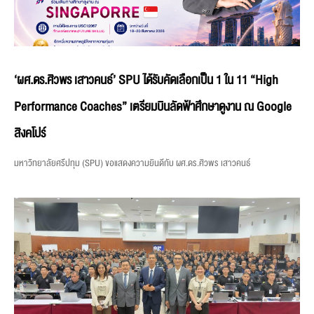
‘ผศ.ดร.ศิวพร เสาวคนธ์’ SPU ได้รับคัดเลือกเป็น 1 ใน 11 “High
Performance Coaches” เตรียมบินลัดฟ้าศึกษาดูงาน ณ Google
สิงคโปร์
มหาวิทยาลัยศรีปทุม (SPU) ขอแสดงความยินดีกับ ผศ.ดร.ศิวพร เสาวคนธ์