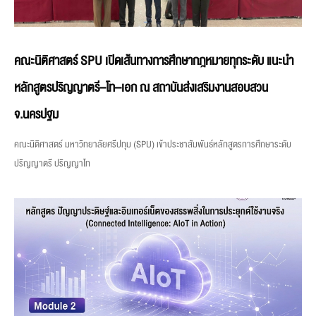
คณะนิติศาสตร์ SPU เปิดเส้นทางการศึกษากฎหมายทุกระดับ แนะนำ
หลักสูตรปริญญาตรี–โท–เอก ณ สถาบันส่งเสริมงานสอบสวน
จ.นครปฐม
คณะนิติศาสตร์ มหาวิทยาลัยศรีปทุม (SPU) เข้าประชาสัมพันธ์หลักสูตรการศึกษาระดับ
ปริญญาตรี ปริญญาโท