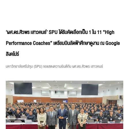
‘ผศ.ดร.ศิวพร เสาวคนธ์’ SPU ได้รับคัดเลือกเป็น 1 ใน 11 “High
Performance Coaches” เตรียมบินลัดฟ้าศึกษาดูงาน ณ Google
สิงคโปร์
มหาวิทยาลัยศรีปทุม (SPU) ขอแสดงความยินดีกับ ผศ.ดร.ศิวพร เสาวคนธ์