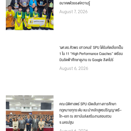
อนาคตด้วยองค์ความรู้
August 7, 2026
‘ผศ.ดร.ศิวพร เสาวคนธ์’ SPU ได้รับคัดเลือกเป็น
1 ใน 11 “High Performance Coaches” เตรียม
บินลัดฟ้าศึกษาดูงาน ณ Google สิงคโปร์
August 6, 2026
คณะนิติศาสตร์ SPU เปิดเส้นทางการศึกษา
กฎหมายทุกระดับ แนะนำหลักสูตรปริญญาตรี–
โท–เอก ณ สถาบันส่งเสริมงานสอบสวน
จ.นครปฐม