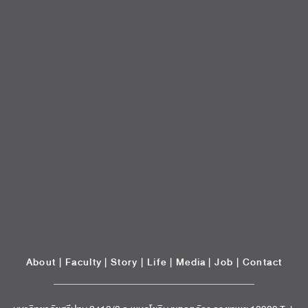
About
|
Faculty
|
Story
| Life |
Media
|
Job
|
Contact
มหาวิทยาลัยศรีปทุม 2410/2 ถ.พหลโยธิน เขตจตุจักร กรุงเทพฯ 10900 Tel:
(662) 558-6888 Fax: (662) 561 1721