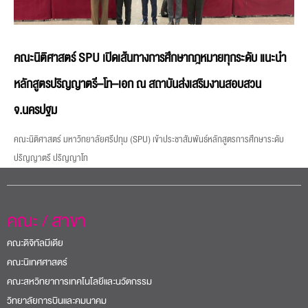
คณะนิติศาสตร์ SPU เปิดเส้นทางการศึกษากฎหมายทุกระดับ แนะนำ
หลักสูตรปริญญาตรี–โท–เอก ณ สถาบันส่งเสริมงานสอบสวน
จ.นครปฐม
คณะนิติศาสตร์ มหาวิทยาลัยศรีปทุม (SPU) เข้าประชาสัมพันธ์หลักสูตรการศึกษาระดับ
ปริญญาตรี ปริญญาโท
คณะ / สาขา
คณะดิจิทัลมีเดีย
คณะนิเทศศาสตร์
คณะสหวิทยาการเทคโนโลยีและนวัตกรรม
วิทยาลัยการบินและคมนาคม