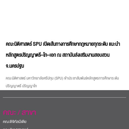
หลักสูตรปริญญาตรี–โท–เอก ณ สถาบันส่งเสริมงานสอบสวน
จ.นครปฐม
คณะนิติศาสตร์ มหาวิทยาลัยศรีปทุม (SPU) เข้าประชาสัมพันธ์หลักสูตรการศึกษาระดับ
ปริญญาตรี ปริญญาโท
คณะ / สาขา
คณะดิจิทัลมีเดีย
คณะนิเทศศาสตร์
คณะสหวิทยาการเทคโนโลยีและนวัตกรรม
วิทยาลัยการบินและคมนาคม
วิทยาลัยการท่องเที่ยวและการบริการ
คณะศิลปศาสตร์
คณะบริหารธุรกิจ