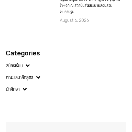
Categories
สมัครเรียน
คณะและหลักสูตร
นักศึกษา
PREVIOUS
NEXT
นศ.นิติศาสตร์ SPU ภาคพิเศษ เสาร์-อาทิตย์ เรียนกับตัวจริง ประสบการณ์จริง “กฎหมายว่าด้วยหนี้”
คณะดิจิทัลมีเดีย ร่วมกับ OHM Jewelry เปิดตัวคอลเลคชั่นเครื่องประดับ