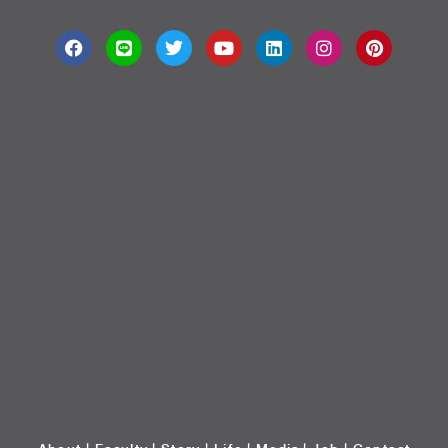
About
|
Faculty
|
Story
| Life |
Media
|
Job
|
Contact
มหาวิทยาลัยศรีปทุม 2410/2 ถ.พหลโยธิน เขตจตุจักร กรุงเทพฯ 10900 Tel:
(662) 558-6888 Fax: (662) 561 1721