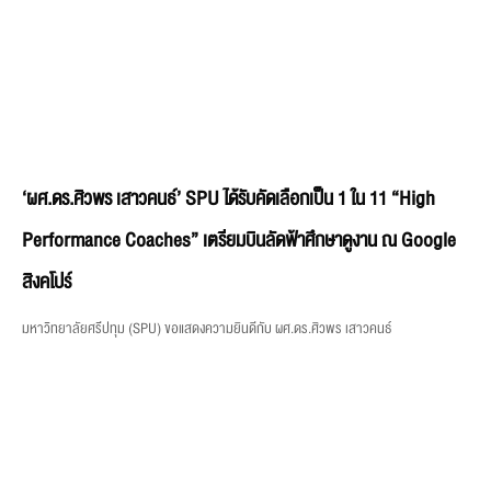
‘ผศ.ดร.ศิวพร เสาวคนธ์’ SPU ได้รับคัดเลือกเป็น 1 ใน 11 “High
Performance Coaches” เตรียมบินลัดฟ้าศึกษาดูงาน ณ Google
สิงคโปร์
มหาวิทยาลัยศรีปทุม (SPU) ขอแสดงความยินดีกับ ผศ.ดร.ศิวพร เสาวคนธ์
คณะนิติศาสตร์ SPU เปิดเส้นทางการศึกษากฎหมายทุกระดับ แนะนำ