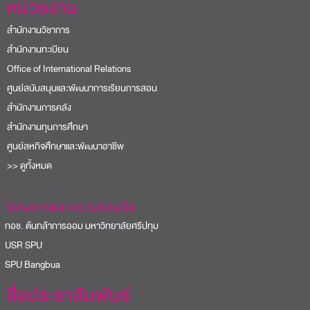
สำนักงานทุนการศึกษา
ศูนย์สหกิจศึกษาและพัฒนาอาชีพ
>> ดูทั้งหมด
โครงการและความร่วมมือ
อช. ต้นกล้าการออม มหาวิทยาลัยศรีปทุม
USR SPU
PU Bangbua
สื่อประชาสัมพันธ์
Corporate Identity (CI)
Logo
Brochure Dek65
e-Card
เพลงมหาวิทยาลัย