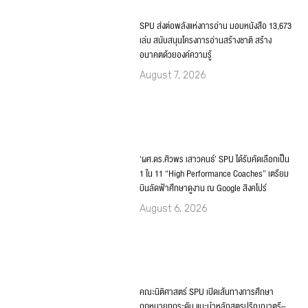
‘ผศ.ดร.ศิวพร เสาวคนธ์’ SPU ได้รับคัดเลือกเป็น
1 ใน 11 “High Performance Coaches” เตรียม
บินลัดฟ้าศึกษาดูงาน ณ Google สิงคโปร์
August 6, 2026
คณะนิติศาสตร์ SPU เปิดเส้นทางการศึกษา
กฎหมายทุกระดับ แนะนำหลักสูตรปริญญาตรี–
โท–เอก ณ สถาบันส่งเสริมงานสอบสวน
จ.นครปฐม
August 6, 2026