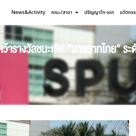
News&Activity
คณะ/สาขา
ปริญญาโท-เอก
นวัตกร
 คว้ารางวัลชนะเลิศ ”มารยาทไทย” ระ