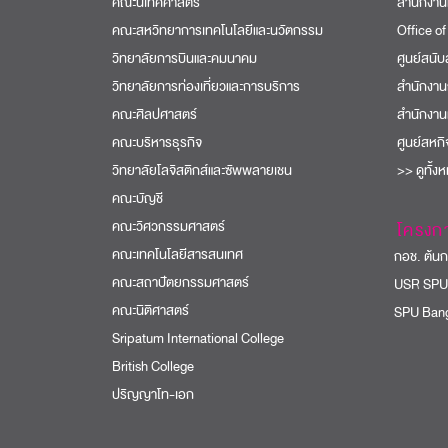
คณะนิเทศศาสตร์
สำนักงาน
คณะสหวิทยาการเทคโนโลยีและนวัตกรรม
Office of
วิทยาลัยการบินและคมนาคม
ศูนย์สนั
วิทยาลัยการท่องเที่ยวและการบริการ
สำนักงาน
คณะศิลปศาสตร์
สำนักงาน
คณะบริหารธุรกิจ
ศูนย์สหก
วิทยาลัยโลจิสติกส์และซัพพลายเชน
>> ดูทั้ง
คณะบัญชี
คณะวิศวกรรมศาสตร์
โครงก
คณะเทคโนโลยีสารสนเทศ
กอช. ต้นกล
คณะสถาปัตยกรรมศาสตร์
USR SPU
คณะนิติศาสตร์
SPU Bang
Sripatum International College
British College
ปริญญาโท-เอก