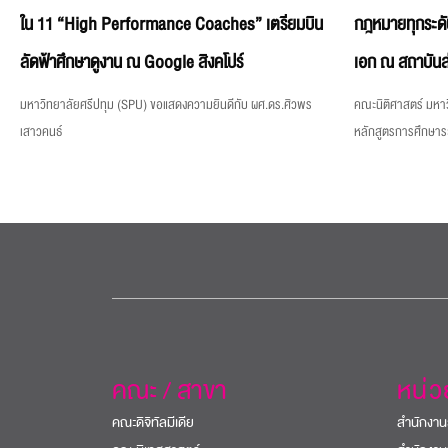
ใน 11 “High Performance Coaches” เตรียมบิน
กฎหมายทุกระดั
ลัดฟ้าศึกษาดูงาน ณ Google สิงคโปร์
เอก ณ สถาบันส
มหาวิทยาลัยศรีปทุม (SPU) ขอแสดงความยินดีกับ ผศ.ดร.ศิวพร
คณะนิติศาสตร์ มหาว
เสาวคนธ์
หลักสูตรการศึกษา
คณะ / สาขา
หน่
คณะดิจิทัลมีเดีย
สำนักงาน