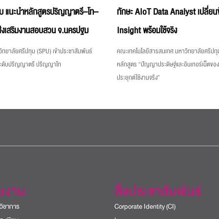
บ แนะนำหลักสูตรปริญญาตรี–โท–
ทักษะ AIoT Data Analyst เปลี่ยนข
่งเสริมงานสอบสวน จ.นครปฐม
Insight พร้อมใช้จริง
ิทยาลัยศรีปทุม (SPU) เข้าประชาสัมพันธ์
คณะเทคโนโลยีสารสนเทศ มหาวิทยาลัยศรีปทุม
ระดับปริญญาตรี ปริญญาโท
หลักสูตร “ปัญญาประดิษฐ์และอินเทอร์เน็ตขอ
ประยุกต์ใช้งานจริง”
วยงาน
สื่อประชาสัมพันธ์
วิชาการ
Corporate Identity (CI)