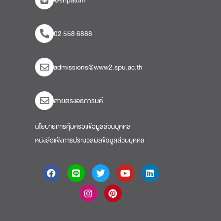
@sripatum
02 558 6888
admissions@www2.spu.ac.th
สายตรงอธิการบดี​
นโยบายการคุ้มครองข้อมูลส่วนบุคคล
หนังสือแจ้งการประมวลผลข้อมูลส่วนบุคคล