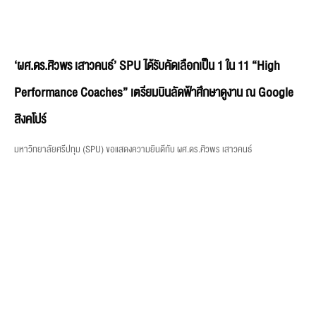
‘ผศ.ดร.ศิวพร เสาวคนธ์’ SPU ได้รับคัดเลือกเป็น 1 ใน 11 “High
Performance Coaches” เตรียมบินลัดฟ้าศึกษาดูงาน ณ Google
สิงคโปร์
มหาวิทยาลัยศรีปทุม (SPU) ขอแสดงความยินดีกับ ผศ.ดร.ศิวพร เสาวคนธ์