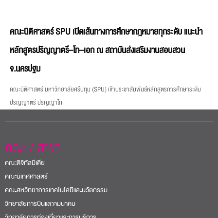
คณะนิติศาสตร์ SPU เปิดเส้นทางการศึกษากฎหมายทุกระดับ แนะนำ
หลักสูตรปริญญาตรี–โท–เอก ณ สถาบันส่งเสริมงานสอบสวน
จ.นครปฐม
คณะนิติศาสตร์ มหาวิทยาลัยศรีปทุม (SPU) เข้าประชาสัมพันธ์หลักสูตรการศึกษาระดับ
ปริญญาตรี ปริญญาโท
คณะ / สาขา
คณะดิจิทัลมีเดีย
คณะนิเทศศาสตร์
คณะสหวิทยาการเทคโนโลยีและนวัตกรรม
วิทยาลัยการบินและคมนาคม