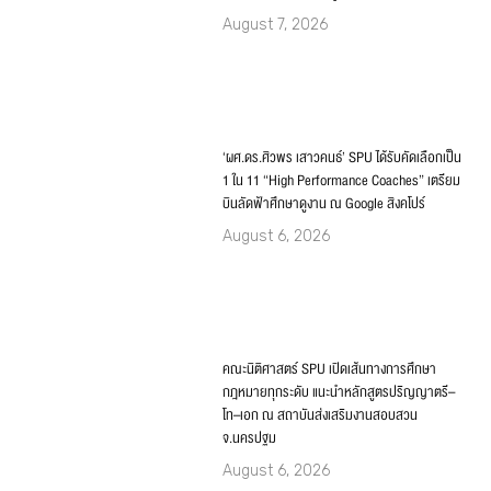
อนาคตด้วยองค์ความรู้
August 7, 2026
‘ผศ.ดร.ศิวพร เสาวคนธ์’ SPU ได้รับคัดเลือกเป็น
1 ใน 11 “High Performance Coaches” เตรียม
บินลัดฟ้าศึกษาดูงาน ณ Google สิงคโปร์
August 6, 2026
คณะนิติศาสตร์ SPU เปิดเส้นทางการศึกษา
กฎหมายทุกระดับ แนะนำหลักสูตรปริญญาตรี–
โท–เอก ณ สถาบันส่งเสริมงานสอบสวน
จ.นครปฐม
August 6, 2026