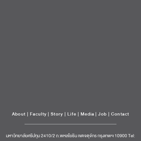
About
|
Faculty
|
Story
| Life |
Media
|
Job
|
Contact
มหาวิทยาลัยศรีปทุม 2410/2 ถ.พหลโยธิน เขตจตุจักร กรุงเทพฯ 10900 Tel:
(662) 558-6888 Fax: (662) 561 1721