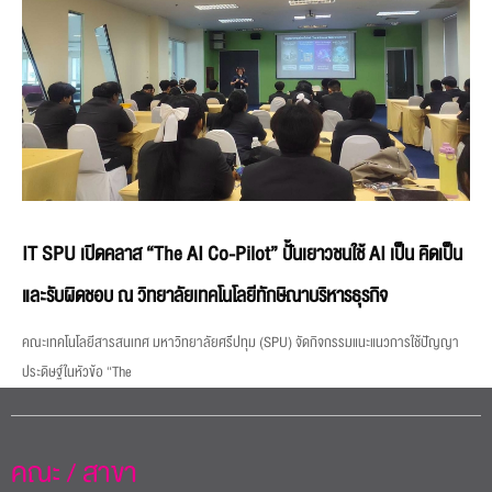
IT SPU เปิดคลาส “The AI Co-Pilot” ปั้นเยาวชนใช้ AI เป็น คิดเป็น
และรับผิดชอบ ณ วิทยาลัยเทคโนโลยีทักษิณาบริหารธุรกิจ
คณะเทคโนโลยีสารสนเทศ มหาวิทยาลัยศรีปทุม (SPU) จัดกิจกรรมแนะแนวการใช้ปัญญา
ประดิษฐ์ในหัวข้อ “The
คณะ / สาขา