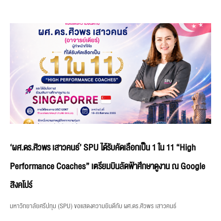
‘ผศ.ดร.ศิวพร เสาวคนธ์’ SPU ได้รับคัดเลือกเป็น 1 ใน 11 “High
Performance Coaches” เตรียมบินลัดฟ้าศึกษาดูงาน ณ Google
สิงคโปร์
มหาวิทยาลัยศรีปทุม (SPU) ขอแสดงความยินดีกับ ผศ.ดร.ศิวพร เสาวคนธ์