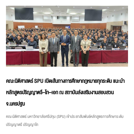
คณะนิติศาสตร์ SPU เปิดเส้นทางการศึกษากฎหมายทุกระดับ แนะนำ
หลักสูตรปริญญาตรี–โท–เอก ณ สถาบันส่งเสริมงานสอบสวน
จ.นครปฐม
คณะนิติศาสตร์ มหาวิทยาลัยศรีปทุม (SPU) เข้าประชาสัมพันธ์หลักสูตรการศึกษาระดับ
ปริญญาตรี ปริญญาโท