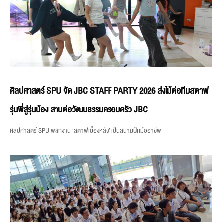
ศิลปศาสตร์ SPU จัด JBC STAFF PARTY 2026 ส่งไม้ต่อทีมสตาฟ
รุ่นพี่สู่รุ่นน้อง สานต่อวัฒนธรรมครอบครัว JBC
ศิลปศาสตร์ SPU พลิกงาน ‘สตาฟเบื้องหลัง’ เป็นสนามฝึกมืออาชีพ