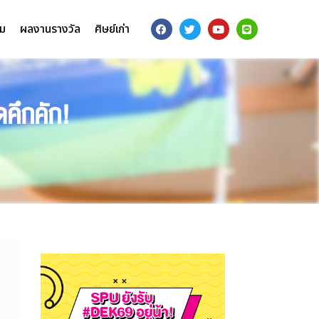
รม
ผลงานรางวัล
ศิษย์เก่า
คึกคัก!