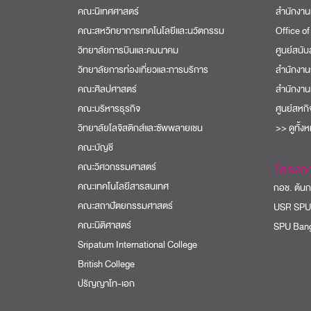
คณะนิเทศศาสตร์
สำนักงาน
คณะสหวิทยาการเทคโนโลยีและนวัตกรรม
Office of
วิทยาลัยการบินและคมนาคม
ศูนย์สนั
วิทยาลัยการท่องเที่ยวและการบริการ
สำนักงาน
คณะศิลปศาสตร์
สำนักงาน
คณะบริหารธุรกิจ
ศูนย์สหก
วิทยาลัยโลจิสติกส์และซัพพลายเชน
>> ดูทั้ง
คณะบัญชี
คณะวิศวกรรมศาสตร์
โครงก
คณะเทคโนโลยีสารสนเทศ
กอช. ต้นกล
คณะสถาปัตยกรรมศาสตร์
USR SPU
คณะนิติศาสตร์
SPU Bang
Sripatum International College
British College
ปริญญาโท-เอก