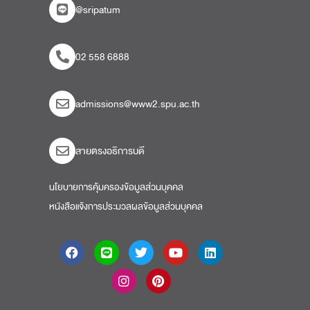
@sripatum
02 558 6888
admissions@www2.spu.ac.th
สายตรงอธิการบดี​
นโยบายการคุ้มครองข้อมูลส่วนบุคคล
หนังสือแจ้งการประมวลผลข้อมูลส่วนบุคคล