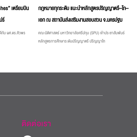
hes” เตรียมบิน
กฎหมายทุกระดับ แนะนำหลักสูตรปริญญาตรี–โท–
ปร์
เอก ณ สถาบันส่งเสริมงานสอบสวน จ.นครปฐม
ีกับ ผศ.ดร.ศิวพร
คณะนิติศาสตร์ มหาวิทยาลัยศรีปทุม (SPU) เข้าประชาสัมพันธ์
หลักสูตรการศึกษาระดับปริญญาตรี ปริญญาโท
ติดต่อเรา