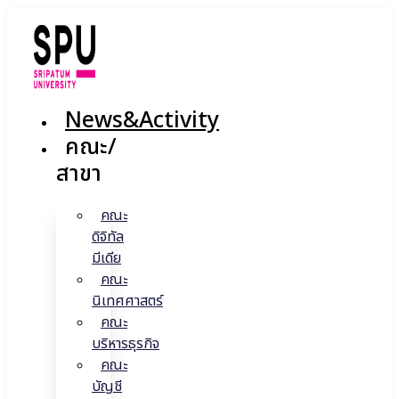
Skip
to
content
News&Activity
คณะ/
สาขา
คณะ
ดิจิทัล
มีเดีย
คณะ
นิเทศศาสตร์
คณะ
บริหารธุรกิจ
คณะ
บัญชี