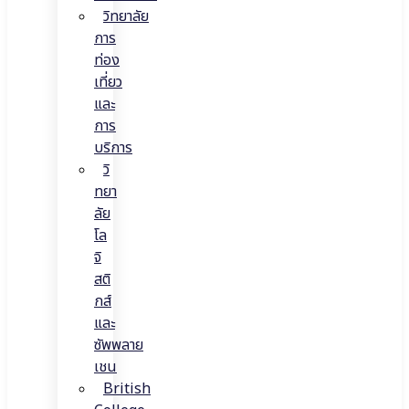
วิทยาลัย
การ
ท่อง
เที่ยว
และ
การ
บริการ
วิ
ทยา
ลัย
โล
จิ
สติ
กส์
และ
ซัพพลาย
เชน
British