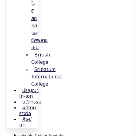
โล
จิ
สติ
กส์
และ
ซัพพลาย
เชน
British
College
Sripatum
International
College
ปริญญา
โท-เอก
นวัตกรรม
ผลงาน
รางวัล
ศิษย์
เก่า
Facebook
Twitter
Youtube