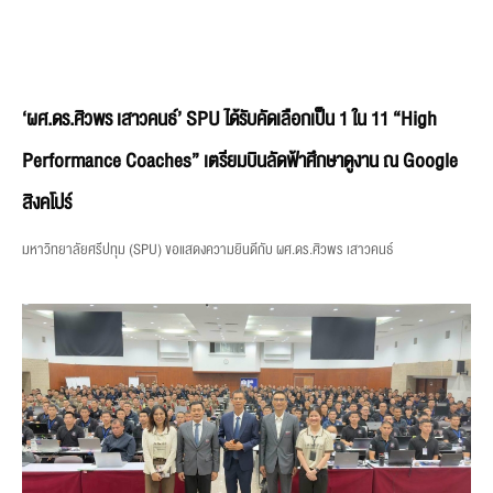
‘ผศ.ดร.ศิวพร เสาวคนธ์’ SPU ได้รับคัดเลือกเป็น 1 ใน 11 “High
Performance Coaches” เตรียมบินลัดฟ้าศึกษาดูงาน ณ Google
สิงคโปร์
มหาวิทยาลัยศรีปทุม (SPU) ขอแสดงความยินดีกับ ผศ.ดร.ศิวพร เสาวคนธ์