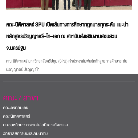
คณะนิติศาสตร์ SPU เปิดเส้นทางการศึกษากฎหมายทุกระดับ แนะนำ
หลักสูตรปริญญาตรี–โท–เอก ณ สถาบันส่งเสริมงานสอบสวน
จ.นครปฐม
คณะนิติศาสตร์ มหาวิทยาลัยศรีปทุม (SPU) เข้าประชาสัมพันธ์หลักสูตรการศึกษาระดับ
ปริญญาตรี ปริญญาโท
คณะ / สาขา
คณะดิจิทัลมีเดีย
คณะนิเทศศาสตร์
คณะสหวิทยาการเทคโนโลยีและนวัตกรรม
วิทยาลัยการบินและคมนาคม