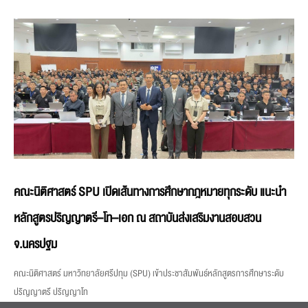
คณะนิติศาสตร์ SPU เปิดเส้นทางการศึกษากฎหมายทุกระดับ แนะนำ
หลักสูตรปริญญาตรี–โท–เอก ณ สถาบันส่งเสริมงานสอบสวน
จ.นครปฐม
คณะนิติศาสตร์ มหาวิทยาลัยศรีปทุม (SPU) เข้าประชาสัมพันธ์หลักสูตรการศึกษาระดับ
ปริญญาตรี ปริญญาโท