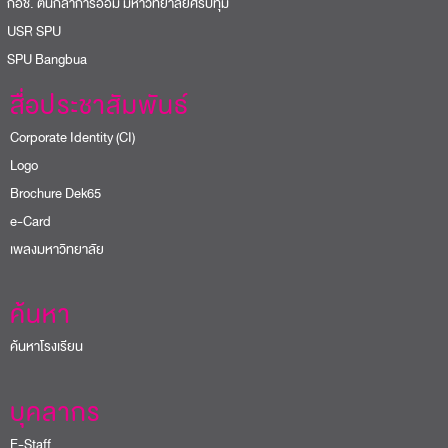
อช. ต้นกล้าการออม มหาวิทยาลัยศรีปทุม
USR SPU
PU Bangbua
สื่อประชาสัมพันธ์
Corporate Identity (CI)
Logo
Brochure Dek65
e-Card
เพลงมหาวิทยาลัย
ค้นหา
ค้นหาโรงเรียน
บุคลากร