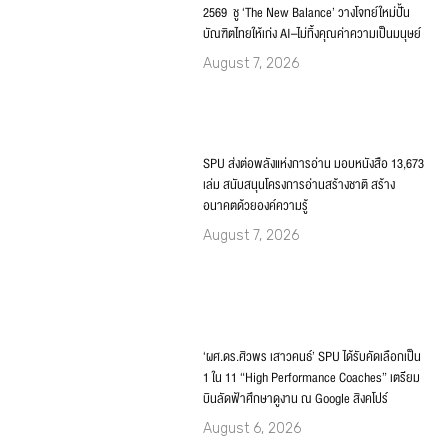
พัฒนาบัณฑิตอุดมคติไทย เขตภาคกลาง ประจำปี
2569 ชู ‘The New Balance’ วางโจทย์ใหม่ปั้น
บัณฑิตไทยให้เก่ง AI–ไม่ทิ้งคุณค่าความเป็นมนุษย์
August 7, 2026
SPU ส่งต่อพลังแห่งการอ่าน มอบหนังสือ 13,673
เล่ม สนับสนุนโครงการอ่านสร้างชาติ สร้าง
อนาคตด้วยองค์ความรู้
August 7, 2026
‘ผศ.ดร.ศิวพร เสาวคนธ์’ SPU ได้รับคัดเลือกเป็น
1 ใน 11 “High Performance Coaches” เตรียม
บินลัดฟ้าศึกษาดูงาน ณ Google สิงคโปร์
August 6, 2026