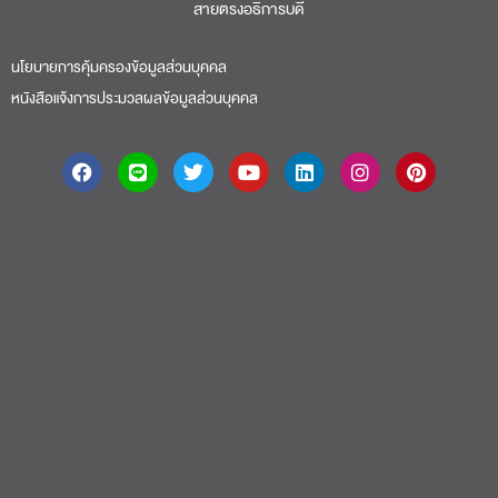
สายตรงอธิการบดี​
นโยบายการคุ้มครองข้อมูลส่วนบุคคล
หนังสือแจ้งการประมวลผลข้อมูลส่วนบุคคล
About
|
Faculty
|
Story
| Life |
Media
|
Job
|
Contact
มหาวิทยาลัยศรีปทุม 2410/2 ถ.พหลโยธิน เขตจตุจักร กรุงเทพฯ 10900 Tel:
(662) 558-6888 Fax: (662) 561 1721