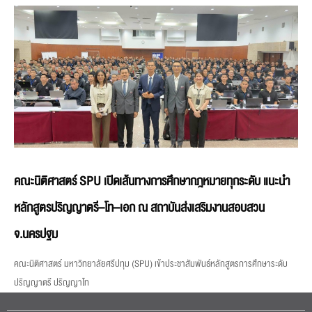
คณะนิติศาสตร์ SPU เปิดเส้นทางการศึกษากฎหมายทุกระดับ แนะนำ
หลักสูตรปริญญาตรี–โท–เอก ณ สถาบันส่งเสริมงานสอบสวน
จ.นครปฐม
คณะนิติศาสตร์ มหาวิทยาลัยศรีปทุม (SPU) เข้าประชาสัมพันธ์หลักสูตรการศึกษาระดับ
ปริญญาตรี ปริญญาโท