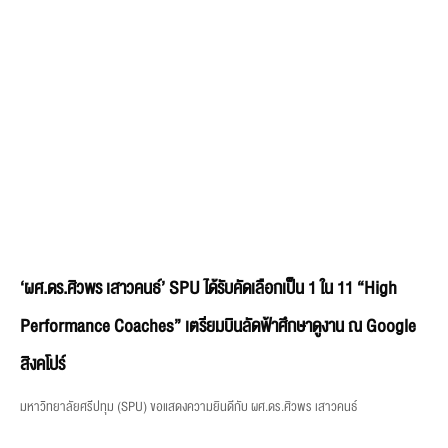
‘ผศ.ดร.ศิวพร เสาวคนธ์’ SPU ได้รับคัดเลือกเป็น 1 ใน 11 “High
Performance Coaches” เตรียมบินลัดฟ้าศึกษาดูงาน ณ Google
สิงคโปร์
มหาวิทยาลัยศรีปทุม (SPU) ขอแสดงความยินดีกับ ผศ.ดร.ศิวพร เสาวคนธ์