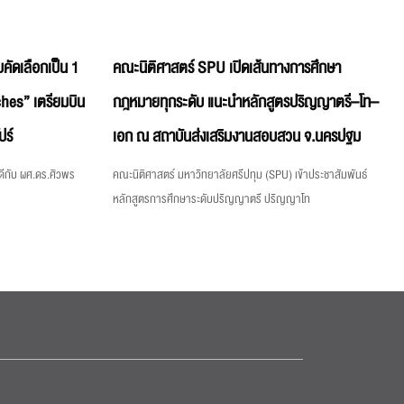
คัดเลือกเป็น 1
คณะนิติศาสตร์ SPU เปิดเส้นทางการศึกษา
hes” เตรียมบิน
กฎหมายทุกระดับ แนะนำหลักสูตรปริญญาตรี–โท–
ปร์
เอก ณ สถาบันส่งเสริมงานสอบสวน จ.นครปฐม
ีกับ ผศ.ดร.ศิวพร
คณะนิติศาสตร์ มหาวิทยาลัยศรีปทุม (SPU) เข้าประชาสัมพันธ์
หลักสูตรการศึกษาระดับปริญญาตรี ปริญญาโท