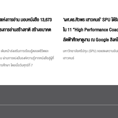
แห่งการอ่าน มอบหนังสือ 13,673
‘ผศ.ดร.ศิวพร เสาวคนธ์’ SPU ได้รับ
ครงการอ่านสร้างชาติ สร้างอนาคต
ใน 11 “High Performance Coac
ลัดฟ้าศึกษาดูงาน ณ Google สิงคโ
เดินหน้าส่งเสริมการเรียนรู้ตลอดชีวิตและ
มหาวิทยาลัยศรีปทุม (SPU) ขอแสดงความยินด
ม ผ่านการแบ่งปันองค์ความรู้จากหนังสือสู่ผู้ที่
เสาวคนธ์
ึกษา โดยเมื่อวันศุกร์ที่ 7