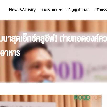
News&Activity
คณะ/สาขา
ปริญญาโท-เอก
นวัตกร
นาสุดเอ็กซ์คลูซีฟ! ถ่ายทอดองค์ความ
มอาหาร