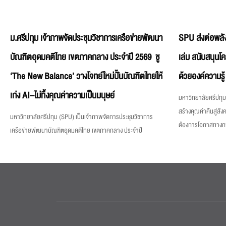
ม.ศรีปทุม เจ้าภาพจัดประชุมวิชาการเครือข่ายพัฒนา
SPU ส่งต่อพลัง
บัณฑิตอุดมคติไทย เขตภาคกลาง ประจำปี 2569 ชู
เล่ม สนับสนุนโ
‘The New Balance’ วางโจทย์ใหม่ปั้นบัณฑิตไทยให้
ด้วยองค์ความรู้
เก่ง AI–ไม่ทิ้งคุณค่าความเป็นมนุษย์
มหาวิทยาลัยศรีปทุม 
สร้างคุณค่าคืนสู่สังค
มหาวิทยาลัยศรีปทุม (SPU) เป็นเจ้าภาพจัดการประชุมวิชาการ
ต้องการโอกาสทางการศ
เครือข่ายพัฒนาบัณฑิตอุดมคติไทย เขตภาคกลาง ประจำปี