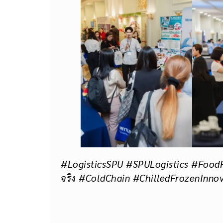
#LogisticsSPU #SPULogistics #FoodF
จริง #ColdChain #ChilledFrozenInnov