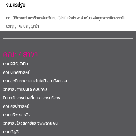
จ.นครปฐม
คณะนิติศาสตร์ มหาวิทยาลัยศรีปทุม (SPU) เข้าประชาสัมพันธ์หลักสูตรการศึกษาระดับ
ปริญญาตรี ปริญญาโท
คณะ / สาขา
คณะดิจิทัลมีเดีย
คณะนิเทศศาสตร์
คณะสหวิทยาการเทคโนโลยีและนวัตกรรม
วิทยาลัยการบินและคมนาคม
วิทยาลัยการท่องเที่ยวและการบริการ
คณะศิลปศาสตร์
คณะบริหารธุรกิจ
วิทยาลัยโลจิสติกส์และซัพพลายเชน
คณะบัญชี