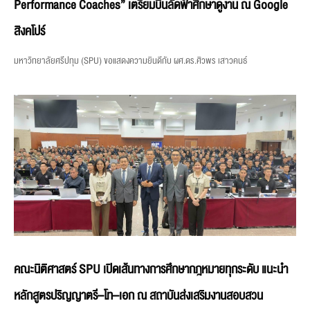
Performance Coaches” เตรียมบินลัดฟ้าศึกษาดูงาน ณ Google
สิงคโปร์
มหาวิทยาลัยศรีปทุม (SPU) ขอแสดงความยินดีกับ ผศ.ดร.ศิวพร เสาวคนธ์
คณะนิติศาสตร์ SPU เปิดเส้นทางการศึกษากฎหมายทุกระดับ แนะนำ
หลักสูตรปริญญาตรี–โท–เอก ณ สถาบันส่งเสริมงานสอบสวน