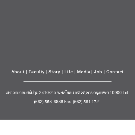
มหาวิทยาลัยศรีปทุม 2410/2 ถ.พหลโยธิน เขตจตุจักร กรุงเทพฯ 10900 Tel:
(662) 558-6888 Fax: (662) 561 1721