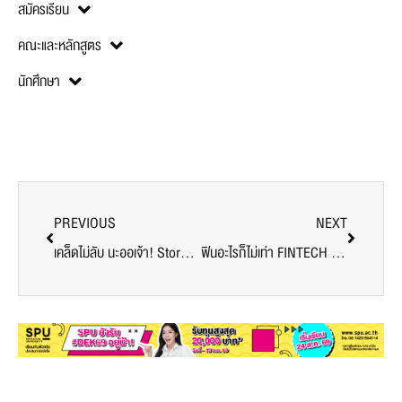
สมัครเรียน
คณะและหลักสูตร
นักศึกษา
PREVIOUS
NEXT
เคล็ดไม่ลับ นะออเจ้า! Story สร้าง Brand “100 แรงบันดาลใจ ฤา จะสู้ 1 ลงมือทำ” โดย ต้น – ธนพันธ์ วงศ์ชินศรี Penguin Eat Shabu @คณะบริหารธุรกิจ SPU
ฟินอะไรก็ไม่เท่า FINTECH …เรื่องใกล้ตัวที่ต้องรู้ @Power of Innovative Young Entrepreneurs