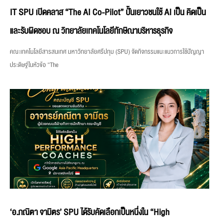
IT SPU เปิดคลาส “The AI Co-Pilot” ปั้นเยาวชนใช้ AI เป็น คิดเป็น
และรับผิดชอบ ณ วิทยาลัยเทคโนโลยีทักษิณาบริหารธุรกิจ
คณะเทคโนโลยีสารสนเทศ มหาวิทยาลัยศรีปทุม (SPU) จัดกิจกรรมแนะแนวการใช้ปัญญา
ประดิษฐ์ในหัวข้อ “The
‘อ.ภณิตา จามิตร’ SPU ได้รับคัดเลือกเป็นหนึ่งใน “High