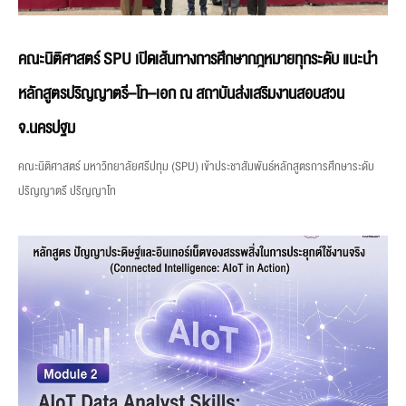
คณะนิติศาสตร์ SPU เปิดเส้นทางการศึกษากฎหมายทุกระดับ แนะนำ
หลักสูตรปริญญาตรี–โท–เอก ณ สถาบันส่งเสริมงานสอบสวน
จ.นครปฐม
คณะนิติศาสตร์ มหาวิทยาลัยศรีปทุม (SPU) เข้าประชาสัมพันธ์หลักสูตรการศึกษาระดับ
ปริญญาตรี ปริญญาโท