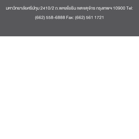
มหาวิทยาลัยศรีปทุม 2410/2 ถ.พหลโยธิน เขตจตุจักร กรุงเทพฯ 10900 Tel:
(662) 558-6888 Fax: (662) 561 1721