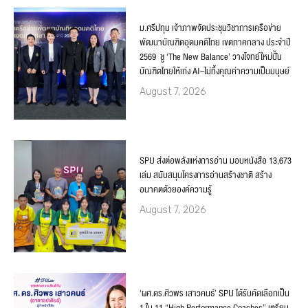
ม.ศรีปทุม เจ้าภาพจัดประชุมวิชาการเครือข่าย
พัฒนาบัณฑิตอุดมคติไทย เขตภาคกลาง ประจำปี
2569 ชู ‘The New Balance’ วางโจทย์ใหม่ปั้น
บัณฑิตไทยให้เก่ง AI–ไม่ทิ้งคุณค่าความเป็นมนุษย์
August 7, 2026
SPU ส่งต่อพลังแห่งการอ่าน มอบหนังสือ 13,673
เล่ม สนับสนุนโครงการอ่านสร้างชาติ สร้าง
อนาคตด้วยองค์ความรู้
August 7, 2026
‘ผศ.ดร.ศิวพร เสาวคนธ์’ SPU ได้รับคัดเลือกเป็น