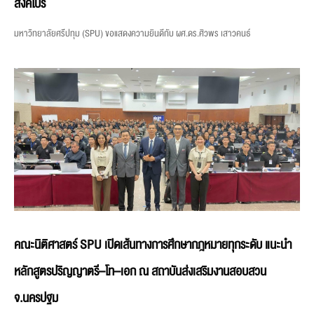
สิงคโปร์
มหาวิทยาลัยศรีปทุม (SPU) ขอแสดงความยินดีกับ ผศ.ดร.ศิวพร เสาวคนธ์
คณะนิติศาสตร์ SPU เปิดเส้นทางการศึกษากฎหมายทุกระดับ แนะนำ
หลักสูตรปริญญาตรี–โท–เอก ณ สถาบันส่งเสริมงานสอบสวน
จ.นครปฐม