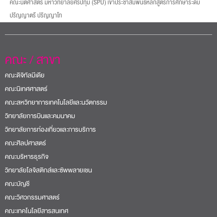
คณะนิติศาสตร์ มหาวิทยาลัยศรีปทุม (SPU) เข้าประชาสัมพันธ์หลักสูตรการศึกษาระดับ
ปริญญาตรี ปริญญาโท
คณะ / สาขา
คณะดิจิทัลมีเดีย
คณะนิเทศศาสตร์
คณะสหวิทยาการเทคโนโลยีและนวัตกรรม
วิทยาลัยการบินและคมนาคม
วิทยาลัยการท่องเที่ยวและการบริการ
คณะศิลปศาสตร์
คณะบริหารธุรกิจ
วิทยาลัยโลจิสติกส์และซัพพลายเชน
คณะบัญชี
คณะวิศวกรรมศาสตร์
คณะเทคโนโลยีสารสนเทศ