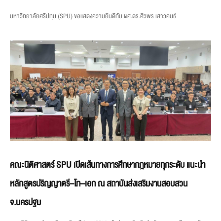
มหาวิทยาลัยศรีปทุม (SPU) ขอแสดงความยินดีกับ ผศ.ดร.ศิวพร เสาวคนธ์
คณะนิติศาสตร์ SPU เปิดเส้นทางการศึกษากฎหมายทุกระดับ แนะนำ
หลักสูตรปริญญาตรี–โท–เอก ณ สถาบันส่งเสริมงานสอบสวน
จ.นครปฐม