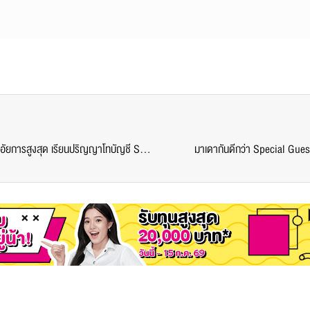
แหล่งสร้างบัณฑิตสู่มืออาชีพ @บัญชีศรีปทุม #สำนักงานอัยการสูงสุด เรียนปริญญาโทบัญชี SPU รุ่นที่ 19 รับทุนสูงสุด 20,000 บาท
มาเดากันดีกว่า Special 