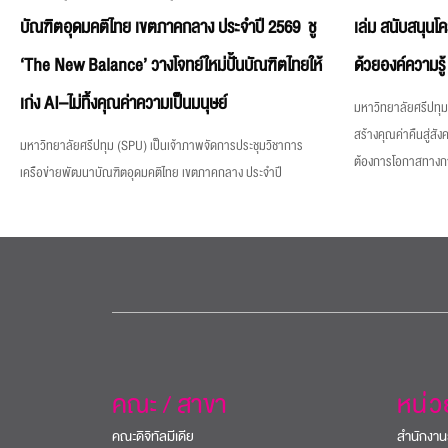
บัณฑิตอุดมคติไทย เขตภาคกลาง ประจำปี 2569 ชู
เล่ม สนับสนุนโ
‘The New Balance’ วางโจทย์ใหม่ปั้นบัณฑิตไทยให้
ด้วยองค์ความรู้
เก่ง AI–ไม่ทิ้งคุณค่าความเป็นมนุษย์
มหาวิทยาลัยศรีปทุม 
สร้างคุณค่าคืนสู่สังค
มหาวิทยาลัยศรีปทุม (SPU) เป็นเจ้าภาพจัดการประชุมวิชาการ
ต้องการโอกาสทางการศ
เครือข่ายพัฒนาบัณฑิตอุดมคติไทย เขตภาคกลาง ประจำปี
คณะ / สาขา
หน่
คณะดิจิทัลมีเดีย
สำนักงาน