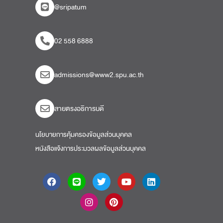
@sripatum
02 558 6888
admissions@www2.spu.ac.th
สายตรงอธิการบดี​
นโยบายการคุ้มครองข้อมูลส่วนบุคคล
หนังสือแจ้งการประมวลผลข้อมูลส่วนบุคคล