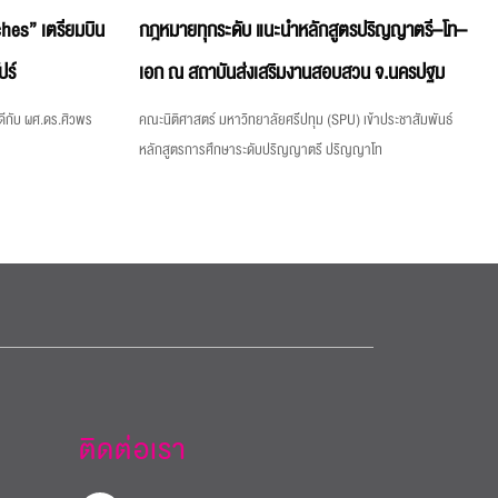
hes” เตรียมบิน
กฎหมายทุกระดับ แนะนำหลักสูตรปริญญาตรี–โท–
ปร์
เอก ณ สถาบันส่งเสริมงานสอบสวน จ.นครปฐม
ีกับ ผศ.ดร.ศิวพร
คณะนิติศาสตร์ มหาวิทยาลัยศรีปทุม (SPU) เข้าประชาสัมพันธ์
หลักสูตรการศึกษาระดับปริญญาตรี ปริญญาโท
ติดต่อเรา