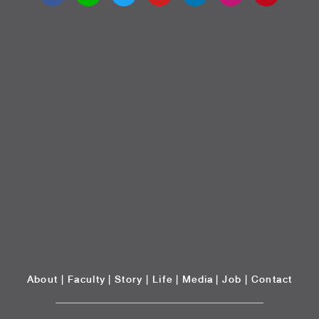
About
|
Faculty
|
Story
| Life |
Media
|
Job
|
Contact
มหาวิทยาลัยศรีปทุม 2410/2 ถ.พหลโยธิน เขตจตุจักร กรุงเทพฯ 10900 Tel:
(662) 558-6888 Fax: (662) 561 1721