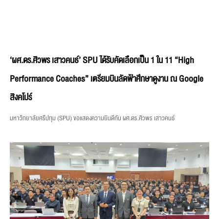
‘ผศ.ดร.ศิวพร เสาวคนธ์’ SPU ได้รับคัดเลือกเป็น 1 ใน 11 “High
Performance Coaches” เตรียมบินลัดฟ้าศึกษาดูงาน ณ Google
สิงคโปร์
มหาวิทยาลัยศรีปทุม (SPU) ขอแสดงความยินดีกับ ผศ.ดร.ศิวพร เสาวคนธ์