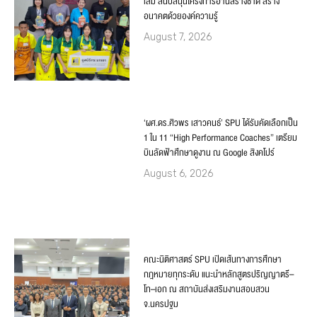
เล่ม สนับสนุนโครงการอ่านสร้างชาติ สร้าง
อนาคตด้วยองค์ความรู้
August 7, 2026
‘ผศ.ดร.ศิวพร เสาวคนธ์’ SPU ได้รับคัดเลือกเป็น
1 ใน 11 “High Performance Coaches” เตรียม
บินลัดฟ้าศึกษาดูงาน ณ Google สิงคโปร์
August 6, 2026
คณะนิติศาสตร์ SPU เปิดเส้นทางการศึกษา
กฎหมายทุกระดับ แนะนำหลักสูตรปริญญาตรี–
โท–เอก ณ สถาบันส่งเสริมงานสอบสวน
จ.นครปฐม