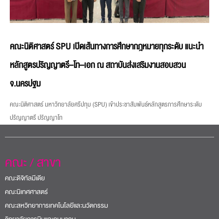
คณะนิติศาสตร์ SPU เปิดเส้นทางการศึกษากฎหมายทุกระดับ แนะนำ
หลักสูตรปริญญาตรี–โท–เอก ณ สถาบันส่งเสริมงานสอบสวน
จ.นครปฐม
คณะนิติศาสตร์ มหาวิทยาลัยศรีปทุม (SPU) เข้าประชาสัมพันธ์หลักสูตรการศึกษาระดับ
ปริญญาตรี ปริญญาโท
คณะ / สาขา
คณะดิจิทัลมีเดีย
คณะนิเทศศาสตร์
คณะสหวิทยาการเทคโนโลยีและนวัตกรรม