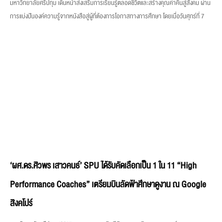
‘ผศ.ดร.ศิวพร เสาวคนธ์’ SPU ได้รับคัดเลือกเป็น 1 ใน 11 “High
Performance Coaches” เตรียมบินลัดฟ้าศึกษาดูงาน ณ Google
สิงคโปร์
มหาวิทยาลัยศรีปทุม (SPU) ขอแสดงความยินดีกับ ผศ.ดร.ศิวพร เสาวคนธ์