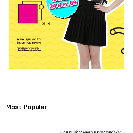
Most Popular
ม.ศรีปทุม เจ้าภาพจัดประชุมวิชาการเครือข่าย
พัฒนาบัณฑิตอุดมคติไทย เขตภาคกลาง ประจำปี
2569 ชู ‘The New Balance’ วางโจทย์ใหม่ปั้น
บัณฑิตไทยให้เก่ง AI–ไม่ทิ้งคุณค่าความเป็นมนุษย์