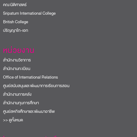
ปริญญาโท-เอก
หน่วยงาน
สำนักงานวิชาการ
สำนักงานทะเบียน
Office of International Relations
ศูนย์สนับสนุนและพัฒนาการเรียนการสอน
สำนักงานการคลัง
สำนักงานทุนการศึกษา
ศูนย์สหกิจศึกษาและพัฒนาอาชีพ
>> ดูทั้งหมด
โครงการและความร่วมมือ
อช. ต้นกล้าการออม มหาวิทยาลัยศรีปทุม
USR SPU