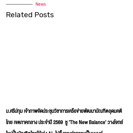
ม.ศรีปทุม เจ้าภาพจัดประชุมวิชาการเครือข่ายพัฒนาบัณฑิตอุดมคติ
ไทย เขตภาคกลาง ประจำปี 2569 ชู ‘The New Balance’ วางโจทย์
ใหม่ปั้นบัณฑิตไทยให้เก่ง AI–ไม่ทิ้งคุณค่าความเป็นมนุษย์
มหาวิทยาลัยศรีปทุม (SPU) เป็นเจ้าภาพจัดการประชุมวิชาการเครือข่ายพัฒนาบัณฑิต
อุดมคติไทย เขตภาคกลาง ประจำปี