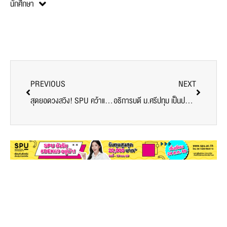
PREVIOUS
NEXT
สุดยอดวงสวิง! SPU คว้าแชมป์ Chang Golf U Champions Cup 2023 3 ปีซ้อน
อธิการบดี ม.ศรีปทุม เป็นประธานพิธีฌาปนกิจศพ นายไพบูลย์ ศิริพราหมณกุล
News
Related Posts