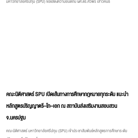
คณะนิติศาสตร์ SPU เปิดเส้นทางการศึกษากฎหมายทุกระดับ แนะนำ
หลักสูตรปริญญาตรี–โท–เอก ณ สถาบันส่งเสริมงานสอบสวน
จ.นครปฐม
คณะนิติศาสตร์ มหาวิทยาลัยศรีปทุม (SPU) เข้าประชาสัมพันธ์หลักสูตรการศึกษาระดับ
ปริญญาตรี ปริญญาโท