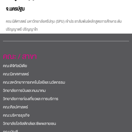
จ.นครปฐม
คณะนิติศาสตร์ มหาวิทยาลัยศรีปทุม (SPU) เข้าประชาสัมพันธ์หลักสูตรการศึกษาระดับ
ปริญญาตรี ปริญญาโท
คณะ / สาขา
คณะดิจิทัลมีเดีย
คณะนิเทศศาสตร์
คณะสหวิทยาการเทคโนโลยีและนวัตกรรม
วิทยาลัยการบินและคมนาคม
วิทยาลัยการท่องเที่ยวและการบริการ
คณะศิลปศาสตร์
คณะบริหารธุรกิจ
วิทยาลัยโลจิสติกส์และซัพพลายเชน
คณะบัญชี