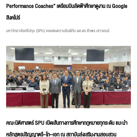
Performance Coaches” เตรียมบินลัดฟ้าศึกษาดูงาน ณ Google
สิงคโปร์
มหาวิทยาลัยศรีปทุม (SPU) ขอแสดงความยินดีกับ ผศ.ดร.ศิวพร เสาวคนธ์
คณะนิติศาสตร์ SPU เปิดเส้นทางการศึกษากฎหมายทุกระดับ แนะนำ
หลักสูตรปริญญาตรี–โท–เอก ณ สถาบันส่งเสริมงานสอบสวน