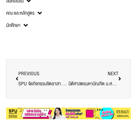
สมัครเรียน
คณะและหลักสูตร
นักศึกษา
PREVIOUS
NEXT
SPU จัดกิจกรรมจิตอาสา “SRIPATUM USR ร่วมใส่ใจรับผิดชอบต่อสังคม” ณ โรงเรียนบ้านมาบนาดี จ.ฉะเชิงเทรา มุ่งพัฒนาที่ยั่งยืนตามแนวทาง SDGs
นิติศาสตรมหาบัณฑิต ม.ศรีปทุม จัดเต็ม! เทคนิคการทำวิทยานิพนธ์-สารนิพนธ์ มุ่งสู่มืออาชีพ