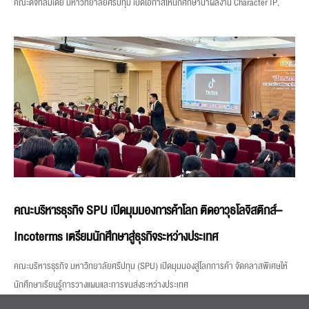
คณะดิจิทัลมีเดีย มหาวิทยาลัยศรีปทุม เปิดโอกาสให้นักศึกษานำผลงาน Character IP,
คณะบริหารธุรกิจ SPU เปิดมุมมองการค้าโลก ติดอาวุธโลจิสติกส์–
Incoterms เตรียมนักศึกษาสู่ธุรกิจระหว่างประเทศ
คณะบริหารธุรกิจ มหาวิทยาลัยศรีปทุม (SPU) เปิดมุมมองสู่โลกการค้า จัดคลาสพิเศษให้
นักศึกษาเรียนรู้การวางแผนและการขนส่งระหว่างประเทศ