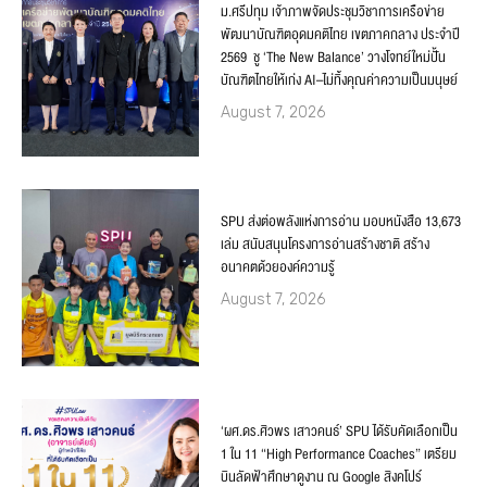
ม.ศรีปทุม เจ้าภาพจัดประชุมวิชาการเครือข่าย
พัฒนาบัณฑิตอุดมคติไทย เขตภาคกลาง ประจำปี
2569 ชู ‘The New Balance’ วางโจทย์ใหม่ปั้น
บัณฑิตไทยให้เก่ง AI–ไม่ทิ้งคุณค่าความเป็นมนุษย์
August 7, 2026
SPU ส่งต่อพลังแห่งการอ่าน มอบหนังสือ 13,673
เล่ม สนับสนุนโครงการอ่านสร้างชาติ สร้าง
อนาคตด้วยองค์ความรู้
August 7, 2026
‘ผศ.ดร.ศิวพร เสาวคนธ์’ SPU ได้รับคัดเลือกเป็น
1 ใน 11 “High Performance Coaches” เตรียม
บินลัดฟ้าศึกษาดูงาน ณ Google สิงคโปร์