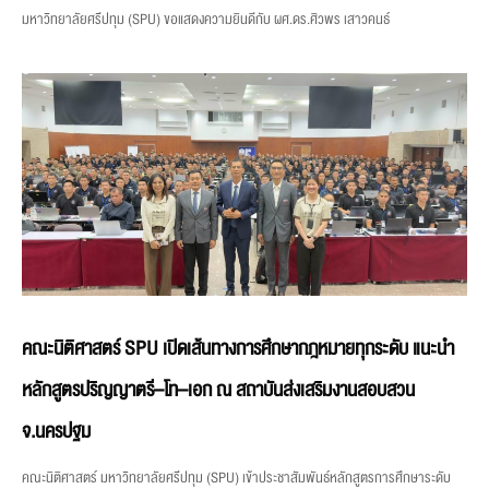
มหาวิทยาลัยศรีปทุม (SPU) ขอแสดงความยินดีกับ ผศ.ดร.ศิวพร เสาวคนธ์
คณะนิติศาสตร์ SPU เปิดเส้นทางการศึกษากฎหมายทุกระดับ แนะนำ
หลักสูตรปริญญาตรี–โท–เอก ณ สถาบันส่งเสริมงานสอบสวน
จ.นครปฐม
คณะนิติศาสตร์ มหาวิทยาลัยศรีปทุม (SPU) เข้าประชาสัมพันธ์หลักสูตรการศึกษาระดับ