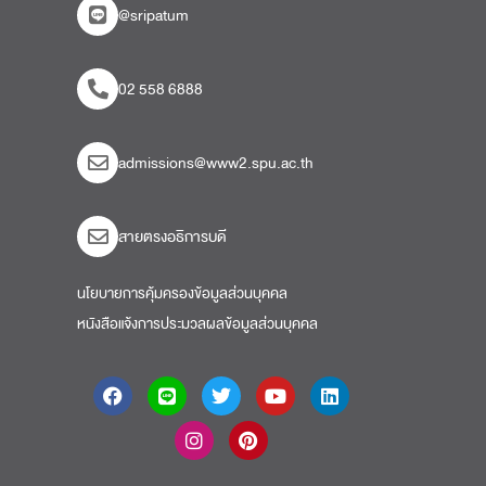
@sripatum
02 558 6888
admissions@www2.spu.ac.th
สายตรงอธิการบดี​
นโยบายการคุ้มครองข้อมูลส่วนบุคคล
หนังสือแจ้งการประมวลผลข้อมูลส่วนบุคคล