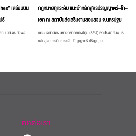
hes” เตรียมบิน
กฎหมายทุกระดับ แนะนำหลักสูตรปริญญาตรี–โท–
ปร์
เอก ณ สถาบันส่งเสริมงานสอบสวน จ.นครปฐม
ีกับ ผศ.ดร.ศิวพร
คณะนิติศาสตร์ มหาวิทยาลัยศรีปทุม (SPU) เข้าประชาสัมพันธ์
หลักสูตรการศึกษาระดับปริญญาตรี ปริญญาโท
ติดต่อเรา