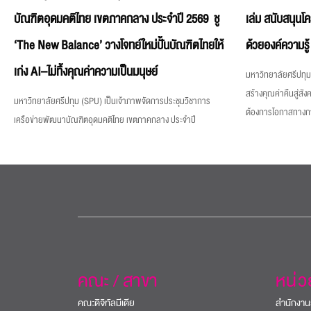
บัณฑิตอุดมคติไทย เขตภาคกลาง ประจำปี 2569 ชู
เล่ม สนับสนุนโ
‘The New Balance’ วางโจทย์ใหม่ปั้นบัณฑิตไทยให้
ด้วยองค์ความรู้
เก่ง AI–ไม่ทิ้งคุณค่าความเป็นมนุษย์
มหาวิทยาลัยศรีปทุม 
สร้างคุณค่าคืนสู่สังค
มหาวิทยาลัยศรีปทุม (SPU) เป็นเจ้าภาพจัดการประชุมวิชาการ
ต้องการโอกาสทางการศ
เครือข่ายพัฒนาบัณฑิตอุดมคติไทย เขตภาคกลาง ประจำปี
คณะ / สาขา
หน่
คณะดิจิทัลมีเดีย
สำนักงาน