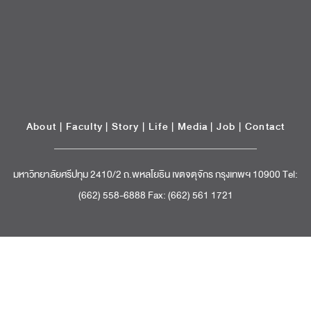
มหาวิทยาลัยศรีปทุม 2410/2 ถ.พหลโยธิน เขตจตุจักร กรุงเทพฯ 10900 Tel:
(662) 558-6888 Fax: (662) 561 1721