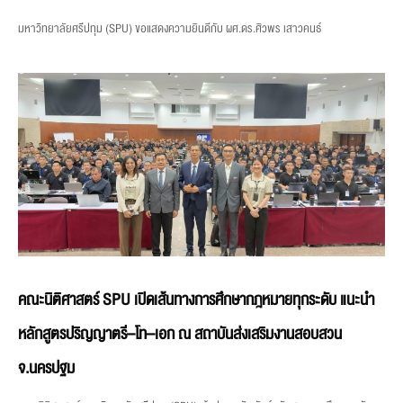
มหาวิทยาลัยศรีปทุม (SPU) ขอแสดงความยินดีกับ ผศ.ดร.ศิวพร เสาวคนธ์
คณะนิติศาสตร์ SPU เปิดเส้นทางการศึกษากฎหมายทุกระดับ แนะนำ
หลักสูตรปริญญาตรี–โท–เอก ณ สถาบันส่งเสริมงานสอบสวน
จ.นครปฐม