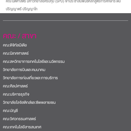
คณะนิติศาสตร์ มหาวิทยาลัยศรีปทุม (SPU) เข้าประชาสัมพันธ์หลักสูตรการศึกษาระดับ
ปริญญาตรี ปริญญาโท
คณะ / สาขา
คณะดิจิทัลมีเดีย
คณะนิเทศศาสตร์
คณะสหวิทยาการเทคโนโลยีและนวัตกรรม
วิทยาลัยการบินและคมนาคม
วิทยาลัยการท่องเที่ยวและการบริการ
คณะศิลปศาสตร์
คณะบริหารธุรกิจ
วิทยาลัยโลจิสติกส์และซัพพลายเชน
คณะบัญชี
คณะวิศวกรรมศาสตร์
คณะเทคโนโลยีสารสนเทศ