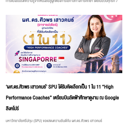
การแบ่งปันองค์ความรู้จากหนังสือสู่ผู้ที่ต้องการโอกาสทางการศึกษา โดยเมื่อวันศุกร์ที่ 7
‘ผศ.ดร.ศิวพร เสาวคนธ์’ SPU ได้รับคัดเลือกเป็น 1 ใน 11 “High
Performance Coaches” เตรียมบินลัดฟ้าศึกษาดูงาน ณ Google
สิงคโปร์
มหาวิทยาลัยศรีปทุม (SPU) ขอแสดงความยินดีกับ ผศ.ดร.ศิวพร เสาวคนธ์