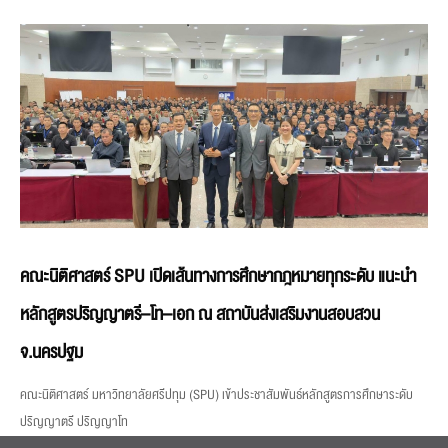
คณะนิติศาสตร์ SPU เปิดเส้นทางการศึกษากฎหมายทุกระดับ แนะนำ
หลักสูตรปริญญาตรี–โท–เอก ณ สถาบันส่งเสริมงานสอบสวน
จ.นครปฐม
คณะนิติศาสตร์ มหาวิทยาลัยศรีปทุม (SPU) เข้าประชาสัมพันธ์หลักสูตรการศึกษาระดับ
ปริญญาตรี ปริญญาโท