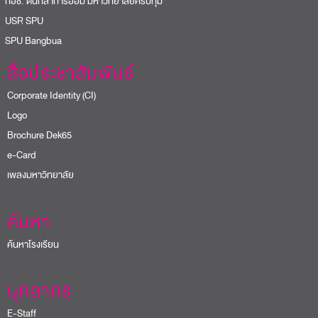
อช. ต้นกล้าการออม มหาวิทยาลัยศรีปทุม
USR SPU
PU Bangbua
สื่อประชาสัมพันธ์
Corporate Identity (CI)
Logo
Brochure Dek65
e-Card
เพลงมหาวิทยาลัย
ค้นหา
ค้นหาโรงเรียน
บุคลากร
E-Staff