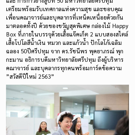
และ การก้าวย่างสู่ปีที่ 50 มหาวิทยาลัยศรีปทุม
เตรียมพร้อมรับเทศกาลแห่งความสุข และขอบคุณ
เพื่อนคณาจารย์และบุคลากรที่เหน็ดเหนื่อยด้วยกัน
มาตลอดทั้งปี ด้วยของขวัญสุดพิเศษ กล่องไม้ Happy
Box ที่ภายในบรรจุด้วยเสื้อแจ๊คเก็ต 2 แบบสองสไตล์
เสื้อโปโลสีน้ำเงิน หมวก และแก้วน้ำ ปักโลโก้เฉลิม
ฉลอง 50ปีศรีปทุม จาก ดร.รัชนีพร พุคยาภรณ์ พุก
กะมาน อธิการบดีมหาวิทยาลัยศรีปทุม ถึงผู้บริหาร
คณาจารย์ และบุคลากรทุกคนพร้อมการ์ดข้อความ
”สวัสดีปีใหม่ 2563”