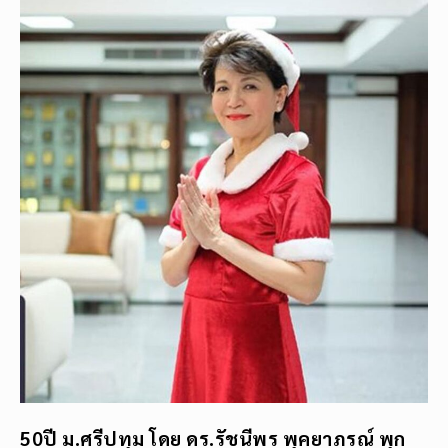
50ปี ม.ศรีปทุม โดย ดร.รัชนีพร พุคยาภรณ์ พุก