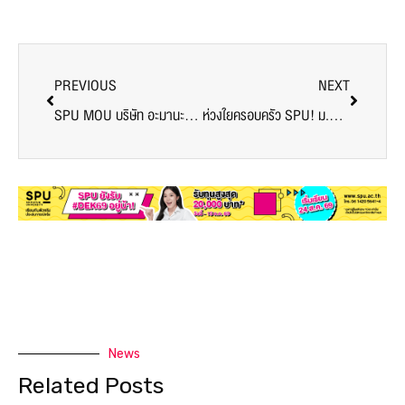
PREVIOUS
NEXT
SPU MOU บริษัท อะมานะฮ์ ลิสซิ่ง จำกัด (มหาชน) พัฒนาวิชาการ งานวิจัย ทรัพยากรบุคคลและองค์กร มุ่งผลิตบัณฑิตคุณภาพตอบโจทย์ภาคธุรกิจ
ห่วงใยครอบครัว SPU! ม.ศรีปทุม จัดฉีดวัคซีนป้องกันไข้หวัดใหญ่ สำหรับบุคลากร ประจำปี 2564
News
Related Posts