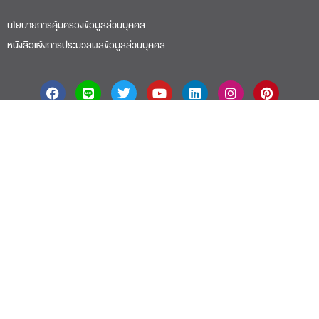
นโยบายการคุ้มครองข้อมูลส่วนบุคคล
หนังสือแจ้งการประมวลผลข้อมูลส่วนบุคคล
About
|
Faculty
|
Story
| Life |
Media
|
Job
|
Contact
มหาวิทยาลัยศรีปทุม 2410/2 ถ.พหลโยธิน เขตจตุจักร กรุงเทพฯ 10900 Tel:
(662) 558-6888 Fax: (662) 561 1721