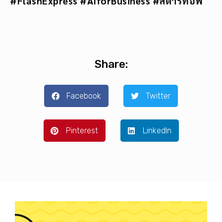
#FlashExpress #AIforBusiness #สตาร์ทอัพ
Share:
Facebook
Twitter
Pinterest
LinkedIn