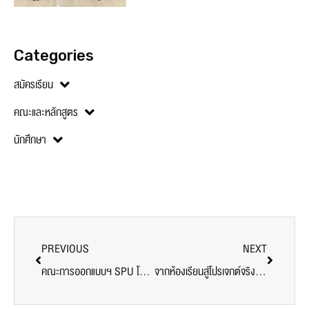
Categories
สมัครเรียน
คณะและหลักสูตร
นักศึกษา
PREVIOUS
NEXT
คณะการออกแบบฯ SPU โชว์ผลงานออกแบบ วัฒนธรรมไทยสู่ดีไซน์สากล ผ่านโปรเจกต์ ‘สิเน่หา บูทีคโฮเทล’
จากห้องเรียนสู่โปรเจกต์จริง ผลงานนักศึกษาออกแบบภายใน SPU สะท้อนการสร้างนักออกแบบที่เข้าใจรากวัฒนธรรม