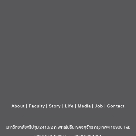
About
|
Faculty
|
Story
| Life |
Media
|
Job
|
Contact
มหาวิทยาลัยศรีปทุม 2410/2 ถ.พหลโยธิน เขตจตุจักร กรุงเทพฯ 10900 Tel:
(662) 558-6888 Fax: (662) 561 1721