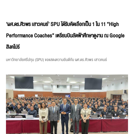
‘ผศ.ดร.ศิวพร เสาวคนธ์’ SPU ได้รับคัดเลือกเป็น 1 ใน 11 “High
Performance Coaches” เตรียมบินลัดฟ้าศึกษาดูงาน ณ Google
สิงคโปร์
มหาวิทยาลัยศรีปทุม (SPU) ขอแสดงความยินดีกับ ผศ.ดร.ศิวพร เสาวคนธ์