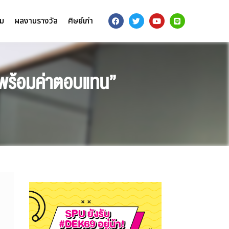
รม
ผลงานรางวัล
ศิษย์เก่า
ิ พร้อมค่าตอบแทน”