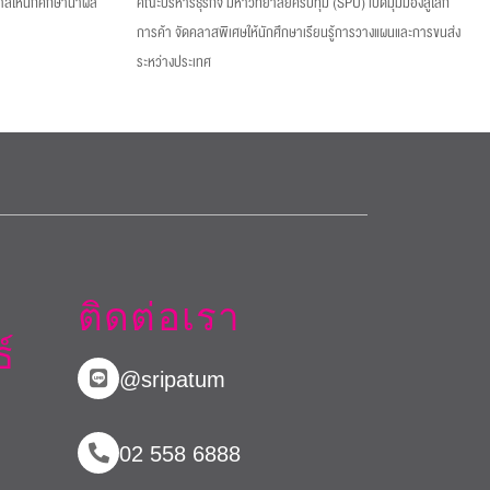
กาสให้นักศึกษานำผล
คณะบริหารธุรกิจ มหาวิทยาลัยศรีปทุม (SPU) เปิดมุมมองสู่โลก
การค้า จัดคลาสพิเศษให้นักศึกษาเรียนรู้การวางแผนและการขนส่ง
ระหว่างประเทศ
ติดต่อเรา
์
@sripatum
02 558 6888