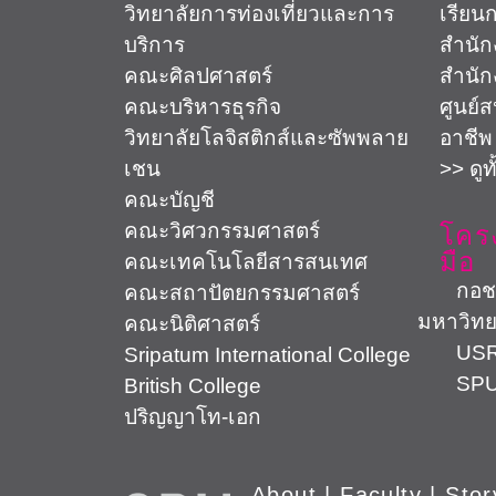
วิทยาลัยการท่องเที่ยวและการ
เรียน
บริการ
สำนัก
คณะศิลปศาสตร์
สำนัก
คณะบริหารธุรกิจ
ศูนย์
วิทยาลัยโลจิสติกส์และซัพพลาย
อาชีพ
เชน
>> ดูท
คณะบัญชี
คณะวิศวกรรมศาสตร์
โคร
มือ
คณะเทคโนโลยีสารสนเทศ
กอช. ต
คณะสถาปัตยกรรมศาสตร์
มหาวิทย
คณะนิติศาสตร์
USR 
Sripatum International College
SPU 
British College
ปริญญาโท-เอก
About
|
Faculty
|
Stor