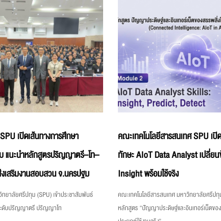
 SPU เปิดเส้นทางการศึกษา
คณะเทคโนโลยีสารสนเทศ SPU เปิด
บ แนะนำหลักสูตรปริญญาตรี–โท–
ทักษะ AIoT Data Analyst เปลี่ยนข
่งเสริมงานสอบสวน จ.นครปฐม
Insight พร้อมใช้จริง
ิทยาลัยศรีปทุม (SPU) เข้าประชาสัมพันธ์
คณะเทคโนโลยีสารสนเทศ มหาวิทยาลัยศรีปทุม
ระดับปริญญาตรี ปริญญาโท
หลักสูตร “ปัญญาประดิษฐ์และอินเทอร์เน็ตขอ