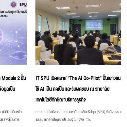
 Module 2 ปั้น
IT SPU เปิดคลาส “The AI Co-Pilot” ปั้นเยาวชน
้อมูลเป็น
ใช้ AI เป็น คิดเป็น และรับผิดชอบ ณ วิทยาลัย
เทคโนโลยีทักษิณาบริหารธุรกิจ
 (SPU) เดินหน้า
คณะเทคโนโลยีสารสนเทศ มหาวิทยาลัยศรีปทุม (SPU) จัดกิจกรรม
งสรรพสิ่งในการ
แนะแนวการใช้ปัญญาประดิษฐ์ในหัวข้อ “The