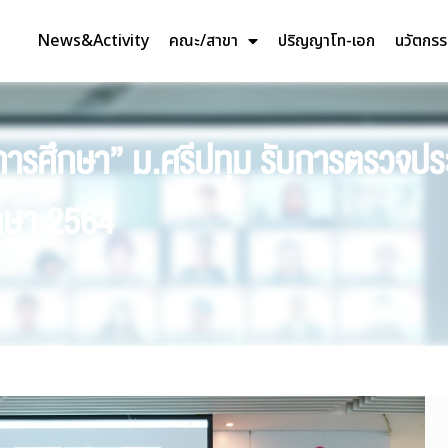
News&Activity
คณะ/สาขา
ปริญญาโท-เอก
นวัตกร
ารศึกษา” ม.ศรีปทุม รับการตรวจป
กษา 2564