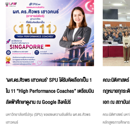
‘ผศ.ดร.ศิวพร เสาวคนธ์’ SPU ได้รับคัดเลือกเป็น 1
คณะนิติศาสตร์
ใน 11 “High Performance Coaches” เตรียมบิน
กฎหมายทุกระดั
ลัดฟ้าศึกษาดูงาน ณ Google สิงคโปร์
เอก ณ สถาบันส
มหาวิทยาลัยศรีปทุม (SPU) ขอแสดงความยินดีกับ ผศ.ดร.ศิวพร
คณะนิติศาสตร์ มหาว
เสาวคนธ์
หลักสูตรการศึกษา