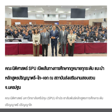
คณะนิติศาสตร์ SPU เปิดเส้นทางการศึกษากฎหมายทุกระดับ แนะนำ
หลักสูตรปริญญาตรี–โท–เอก ณ สถาบันส่งเสริมงานสอบสวน
จ.นครปฐม
คณะนิติศาสตร์ มหาวิทยาลัยศรีปทุม (SPU) เข้าประชาสัมพันธ์หลักสูตรการศึกษาระดับ
ปริญญาตรี ปริญญาโท