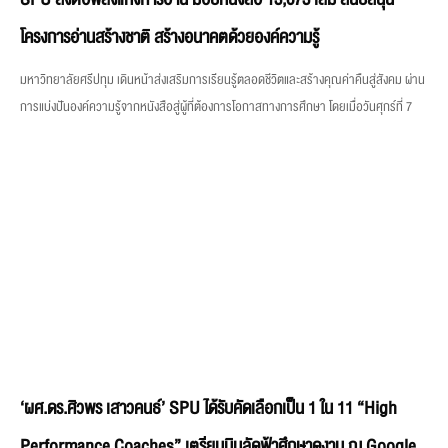
‘ผศ.ดร.ศิวพร เสาวคนธ์’ SPU ได้รับคัดเลือกเป็น 1 ใน 11 “High
Performance Coaches” เตรียมบินลัดฟ้าศึกษาดูงาน ณ Google
สิงคโปร์
มหาวิทยาลัยศรีปทุม (SPU) ขอแสดงความยินดีกับ ผศ.ดร.ศิวพร เสาวคนธ์