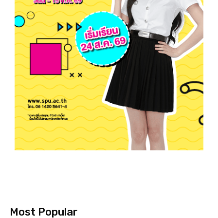
Most Popular
ม.ศรีปทุม เจ้าภาพจัดประชุมวิชาการเครือข่าย
พัฒนาบัณฑิตอุดมคติไทย เขตภาคกลาง ประจำปี
2569 ชู ‘The New Balance’ วางโจทย์ใหม่ปั้น
บัณฑิตไทยให้เก่ง AI–ไม่ทิ้งคุณค่าความเป็นมนุษย์