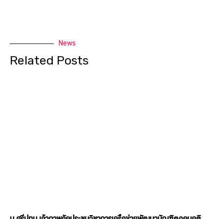
ม.ศรีปทุม เจ้าภาพจัดประชุมวิชาการเครือข่ายพัฒนาบัณฑิตอุดมคติ
ไทย เขตภาคกลาง ประจำปี 2569 ชู ‘The New Balance’ วางโจทย์
ใหม่ปั้นบัณฑิตไทยให้เก่ง AI–ไม่ทิ้งคุณค่าความเป็นมนุษย์
มหาวิทยาลัยศรีปทุม (SPU) เป็นเจ้าภาพจัดการประชุมวิชาการเครือข่ายพัฒนาบัณฑิต
อุดมคติไทย เขตภาคกลาง ประจำปี