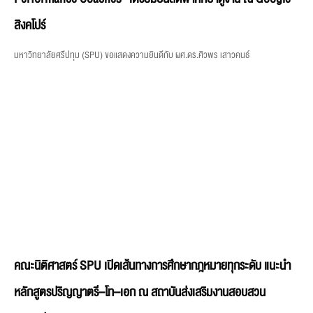
คณะนิติศาสตร์ SPU เปิดเส้นทางการศึกษากฎหมายทุกระดับ แนะนำ
หลักสูตรปริญญาตรี–โท–เอก ณ สถาบันส่งเสริมงานสอบสวน
จ.นครปฐม
คณะนิติศาสตร์ มหาวิทยาลัยศรีปทุม (SPU) เข้าประชาสัมพันธ์หลักสูตรการศึกษาระดับ
ปริญญาตรี ปริญญาโท