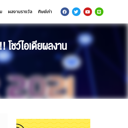
รม
ผลงานรางวัล
ศิษย์เก่า
!! โชว์ไอเดียผลงาน