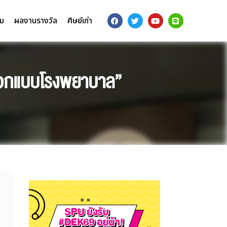
รม
ผลงานรางวัล
ศิษย์เก่า
ารออกแบบโรงพยาบาล”