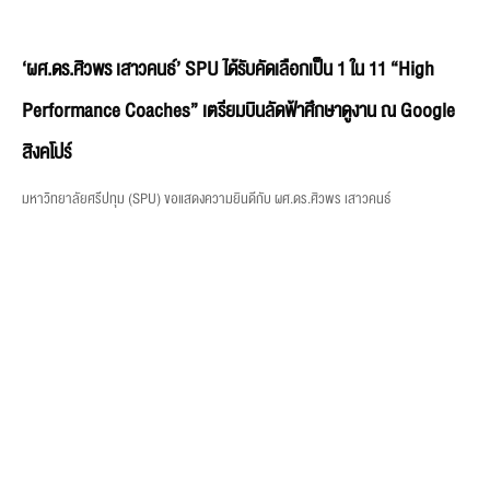
สิงคโปร์
มหาวิทยาลัยศรีปทุม (SPU) ขอแสดงความยินดีกับ ผศ.ดร.ศิวพร เสาวคนธ์
คณะนิติศาสตร์ SPU เปิดเส้นทางการศึกษากฎหมายทุกระดับ แนะนำ
หลักสูตรปริญญาตรี–โท–เอก ณ สถาบันส่งเสริมงานสอบสวน
จ.นครปฐม