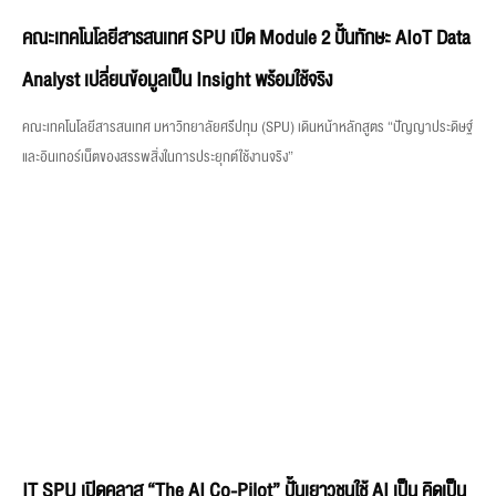
และอินเทอร์เน็ตของสรรพสิ่งในการประยุกต์ใช้งานจริง”
IT SPU เปิดคลาส “The AI Co-Pilot” ปั้นเยาวชนใช้ AI เป็น คิดเป็น
และรับผิดชอบ ณ วิทยาลัยเทคโนโลยีทักษิณาบริหารธุรกิจ
คณะเทคโนโลยีสารสนเทศ มหาวิทยาลัยศรีปทุม (SPU) จัดกิจกรรมแนะแนวการใช้ปัญญา
ประดิษฐ์ในหัวข้อ “The