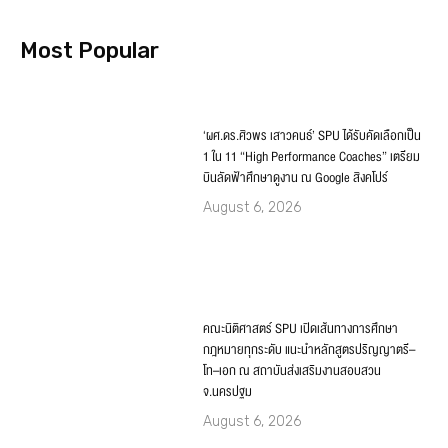
1 ใน 11 “High Performance Coaches” เตรียม
บินลัดฟ้าศึกษาดูงาน ณ Google สิงคโปร์
August 6, 2026
คณะนิติศาสตร์ SPU เปิดเส้นทางการศึกษา
กฎหมายทุกระดับ แนะนำหลักสูตรปริญญาตรี–
โท–เอก ณ สถาบันส่งเสริมงานสอบสวน
จ.นครปฐม
August 6, 2026
คณะเทคโนโลยีสารสนเทศ SPU เปิด Module 2
ปั้นทักษะ AIoT Data Analyst เปลี่ยนข้อมูลเป็น
Insight พร้อมใช้จริง