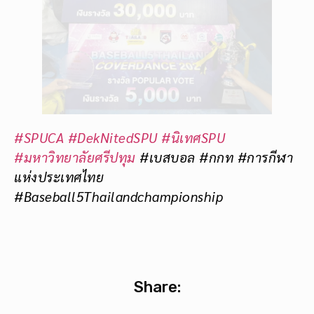
#SPUCA
#DekNitedSPU
#นิเทศSPU
#มหาวิทยาลัยศรีปทุม
#เบสบอล #กกท #การกีฬา
แห่งประเทศไทย
#Baseball5Thailandchampionship
Share:
Facebook
Twitter
Pinterest
LinkedIn