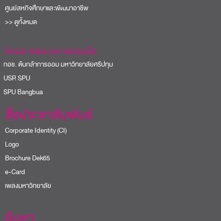
USR SPU
PU Bangbua
สื่อประชาสัมพันธ์
Corporate Identity (CI)
Logo
Brochure Dek65
e-Card
เพลงมหาวิทยาลัย
ค้นหา
ค้นหาโรงเรียน
บุคลากร
E-Staff