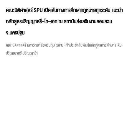
คณะนิติศาสตร์ มหาวิทยาลัยศรีปทุม (SPU) เข้าประชาสัมพันธ์หลักสูตรการศึกษาระดับ
ปริญญาตรี ปริญญาโท
คณะเทคโนโลยีสารสนเทศ SPU เปิด Module 2 ปั้นทักษะ AIoT Data
Analyst เปลี่ยนข้อมูลเป็น Insight พร้อมใช้จริง
คณะเทคโนโลยีสารสนเทศ มหาวิทยาลัยศรีปทุม (SPU) เดินหน้าหลักสูตร “ปัญญาประดิษฐ์