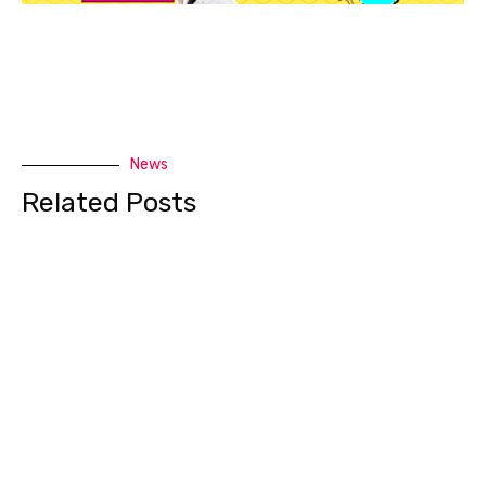
News
Related Posts
‘ผศ.ดร.ศิวพร เสาวคนธ์’ SPU ได้รับคัดเลือกเป็น 1 ใน 11 “High
Performance Coaches” เตรียมบินลัดฟ้าศึกษาดูงาน ณ Google