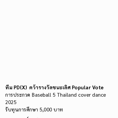
ทีม PD(X) คว้ารางวัลชนะเลิศ Popular Vote
การประกวด Baseball 5 Thailand cover dance
2025
รับทุนการศึกษา 5,000 บาท
1. ยุทธศักดิ์ จักร์อ้อม
2. อภิเดช จันทะวงค์คำมี
3. อาลียะ สุยี
4. ศุภกฤต บุญสินพร้อม
5. ธัชพงศ์ เทวัญเจริญรักษ์